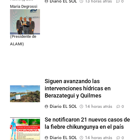
Diario EL SOL
13 horas atrás
0
Maria Degrossi
(Presidente de
Apres Salud) y
Cristian Mazza
(Presidente de
ALAMI)
Siguen avanzando las
intervenciones hídricas en
Berazategui y Quilmes
Diario EL SOL
14 horas atrás
0
Se notificaron 21 nuevos casos de
la fiebre chikungunya en el país
Diario EL SOL
14 horas atrás
0