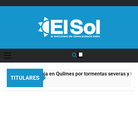
Saltar
al
contenido
Diario EL SOL
Alerta naranja en Quilmes por tormentas severas y fuert
TITULARES
8 Horas Atrás