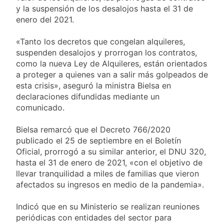
al Congreso y
1 Día Atrás
borde de los 450
y la suspensión de los desalojos hasta el 31 de
calificó a los
Día Internacional de
puntos
enero del 2021.
responsables como
la Cerveza: los tres
«delincuentes
secretos para
1 Día Atrás
anarquistas»
«Tanto los decretos que congelan alquileres,
servirla
El frío polar se
suspenden desalojos y prorrogan los contratos,
correctamente
instala en Buenos
como la nueva Ley de Alquileres, están orientados
Aires: mejora el
1 Día Atrás
a proteger a quienes van a salir más golpeados de
tiempo y llegan las
Día de San Cayetano:
esta crisis», aseguró la ministra Bielsa en
temperaturas más
por qué se celebra
bajas de la semana
declaraciones difundidas mediante un
cada 7 de agosto y
1 Día Atrás
comunicado.
qué representa para
El Senado aprobó la
los argentinos
ley de propiedad
Bielsa remarcó que el Decreto 766/2020
privada, pero el
1 Día Atrás
publicado el 25 de septiembre en el Boletín
Gobierno debió
Incidentes frente al
Oficial, prorrogó a su similar anterior, el DNU 320,
eliminar otro capítulo
Congreso durante la
hasta el 31 de enero de 2021, «con el objetivo de
protesta contra la
2 Días Atrás
llevar tranquilidad a miles de familias que vieron
Ley de Propiedad
La Fiscalía rechazó el
afectados su ingresos en medio de la pandemia».
Privada: hubo
pedido para
detenidos y
suspender el juicio
2 Días Atrás
enfrentamientos
Indicó que en su Ministerio se realizan reuniones
contra Pity Alvarez
67 barrios full LED en
periódicas con entidades del sector para
Florencio Varela