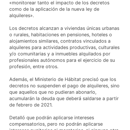
«monitorear tanto el impacto de los decretos
2 Días Atrás
como de la aplicación de la nueva ley de
El temporal se
alquileres».
despide del AMBA:
cuándo dejará de
2 Días Atrás
Los decretos alcanzan a viviendas únicas urbanas
llover y llega una ola
Kicillof marchó
o rurales, habitaciones en pensiones, hoteles o
de frío con mínimas
contra la Ley de
cercanas a 1°C
alojamientos similares, contratos vinculados a
Propiedad Privada de
2 Días Atrás
alquileres para actividades productivas, culturales
Milei
Renunció el
y/o comunitarias y a inmuebles alquilados por
subsecretario de
profesionales autónomos para el ejercicio de su
Seguridad de
2 Días Atrás
profesión, entre otros.
Quilmes, Hernán
Ocampo, tras la
difusión de chats
Además, el Ministerio de Hábitat precisó que los
privados
decretos no suspenden el pago de alquileres, sino
que aquellos que no pudieran abonarlo,
acumularán la deuda que deberá saldarse a partir
de febrero de 2021.
Detalló que podrán aplicarse intereses
compensatorios, pero no podrán aplicarse