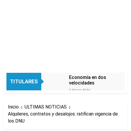
Economía en dos
TITULARES
velocidades
4 Horas Atrás
Lionel Messi llegará a
Rosario para
Inicio
ULTIMAS NOTICIAS
despedir a su padre
5 Horas Atrás
Jorge Messi
Alquileres, contratos y desalojos: ratifican vigencia de
Murió Jorge Messi,
los DNU
padre de Lionel
Messi, a los 68 años
9 Horas Atrás