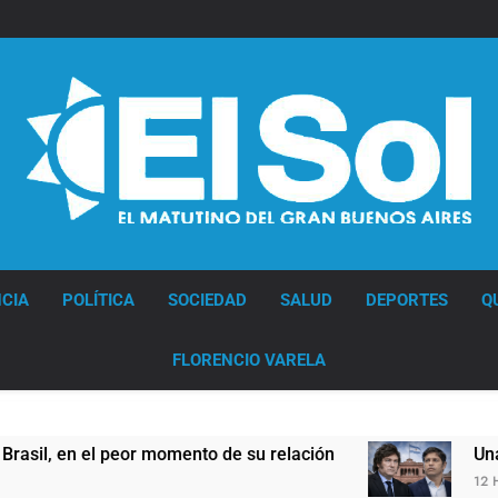
Diario EL SOL
CIA
POLÍTICA
SOCIEDAD
SALUD
DEPORTES
Q
FLORENCIO VARELA
, en el peor momento de su relación
Una nueva 
12 Horas Atrá