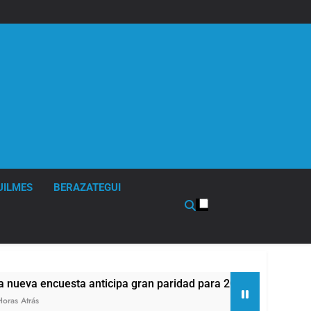
UILMES
BERAZATEGUI
encuesta anticipa gran paridad para 2027 y da un ganador par
s