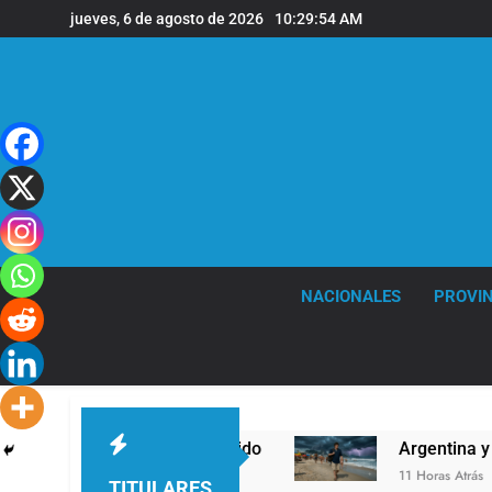
Saltar
jueves, 6 de agosto de 2026
10:29:55 AM
al
contenido
NACIONALES
PROVIN
ilusionarse con el Reducido
Argentina y Brasil
11 Horas Atrás
TITULARES