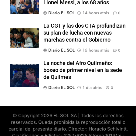
Lionel Messi, a los 68 años
Diario EL SOL
14 horas atrás
0
La CGT y las dos CTA profundizan
su plan de lucha con nuevas
marchas contra el Gobierno
Diario EL SOL
16 horas atrás
0
La noche del Afro Quilmeño:
boxeo de primer nivel en la sede
de Quilmes
Diario EL SOL
1 día atrás
0
© Copyright 2026 EL SOL SA | Todos los derechos
reservados. Queda prohibida la reproducción total o
parcial del presente diario. Director: Horacio Schivintt.
Clasificados y Edictos: 4257-6325 Interno 101 Mail: