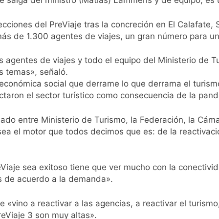
e salga del ministro (Matías) Lammens y de equipo, es u
cretario de Seguridad de Quilmes, Hernán Ocampo, tras la dif
cciones del PreViaje tras la concreción en El Calafate,
más de 1.300 agentes de viajes, un gran número para un
confirmó que tuvo un «brote psicótico» por consumo con F
 agentes de viajes y todo el equipo del Ministerio de 
 consiguió la mayoría y rechazó el pedido del peronismo de 
 temas», señaló.
económica social que derrame lo que derrama el turismo»
n al Congreso contra el proyecto oficial de Ley de Propieda
ctaron el sector turístico como consecuencia de la pan
lmes celebra la fiesta de San Cayetano
o entre Ministerio de Turismo, la Federación, la Cáma
ea el motor que todos decimos que es: de la reactivaci
 a ser operada por La Central de Vicente López
e Quilmes limpió sumideros y desagües en medio de las lluvi
eViaje sea exitoso tiene que ver mucho con la conectiv
s de acuerdo a la demanda».
istente virtual para consultar infracciones en segundos
 «vino a reactivar a las agencias, a reactivar el turism
eViaje 3 son muy altas».