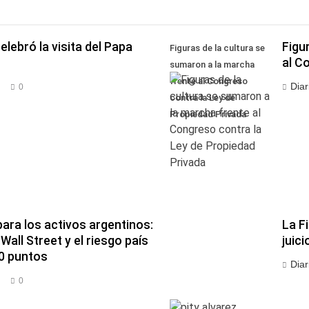
lebró la visita del Papa
Figu
Figuras de la cultura se
al C
sumaron a la marcha
frente al Congreso
Diar
s
0
contra la Ley de
Propiedad Privada
ara los activos argentinos:
La F
all Street y el riesgo país
juici
50 puntos
Diar
s
0