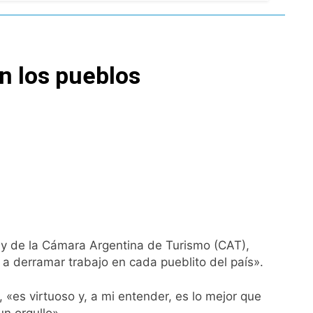
nsables como «delincuentes anarquistas»
en los pueblos
turas más bajas de la semana
ro capítulo
rivada: hubo detenidos y
 y de la Cámara Argentina de Turismo (CAT),
y a derramar trabajo en cada pueblito del país».
ío con mínimas cercanas a 1°C
«es virtuoso y, a mi entender, es lo mejor que