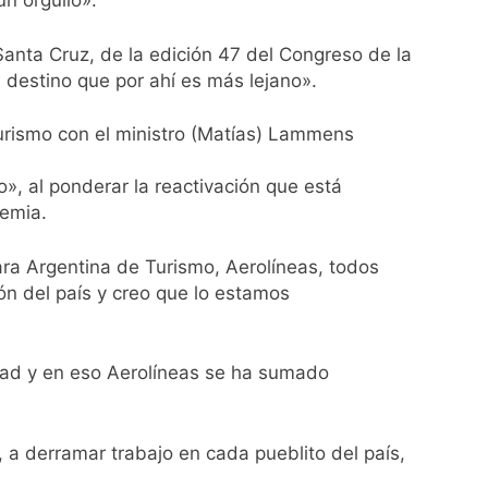
n orgullo».
usión de chats privados
 Santa Cruz, de la edición 47 del Congreso de la
 destino que por ahí es más lejano».
acundo Moyano
Turismo con el ministro (Matías) Lammens
girar el proyecto a comisión
, al ponderar la reactivación que está
d Privada
demia.
ra Argentina de Turismo, Aerolíneas, todos
ón del país y creo que lo estamos
as
idad y en eso Aerolíneas se ha sumado
o, a derramar trabajo en cada pueblito del país,