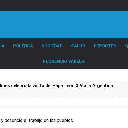
Diario EL SOL
IA
POLÍTICA
SOCIEDAD
SALUD
DEPORTES
Q
FLORENCIO VARELA
lmes celebró la visita del Papa León XIV a la Argentina
ura se sumaron a la marcha frente al Congreso contra la Ley 
tiva para los activos argentinos: cayeron las acciones en Wal
o y potenció el trabajo en los pueblos