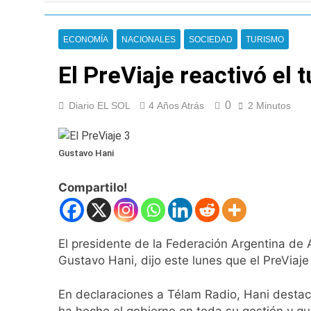
Jorge Macri conde
6 Horas Atrás
ECONOMÍA
NACIONALES
SOCIEDAD
TURISMO
Día Internacional 
7 Horas Atrás
El PreViaje reactivó el 
El frío polar se i
7 Horas Atrás
0
Diario EL SOL
4 Años Atrás
2 Minutos
El Senado aprobó l
8 Horas Atrás
Incidentes frente 
Gustavo Hani
enfrentamientos
19 Horas Atrás
Compartilo!
La Fiscalía rechaz
19 Horas Atrás
67 barrios full LE
El presidente de la Federación Argentina de
20 Horas Atrás
Gustavo Hani, dijo este lunes que el PreViaje 
El temporal se des
20 Horas Atrás
En declaraciones a Télam Radio, Hani destacó
Kicillof marchó co