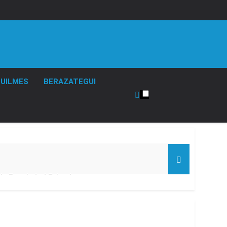
UILMES
BERAZATEGUI
de Propiedad Privada
l Street y el riesgo país quedó al borde