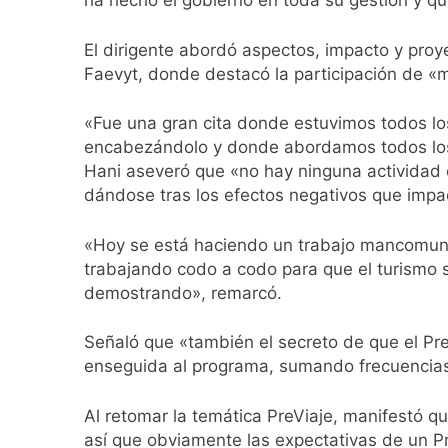
ha hecho el gobierno en toda su gestión y qu
21 Horas Atrás
Renunció el subse
El dirigente abordó aspectos, impacto y proye
22 Horas Atrás
Faevyt, donde destacó la participación de «
Candela Arizaga 
23 Horas Atrás
«Fue una gran cita donde estuvimos todos los
La Libertad Avanza
encabezándolo y donde abordamos todos los
23 Horas Atrás
Hani aseveró que «no hay ninguna actividad 
Masiva movilizació
dándose tras los efectos negativos que impa
23 Horas Atrás
La Diócesis de Qui
«Hoy se está haciendo un trabajo mancomunad
24 Horas Atrás
trabajando codo a codo para que el turismo s
La Línea 148 pasó
demostrando», remarcó.
1 Día Atrás
La Municipalidad d
Señaló que «también el secreto de que el Pr
1 Día Atrás
enseguida al programa, sumando frecuencia
Transporte: un as
1 Día Atrás
Al retomar la temática PreViaje, manifestó que
así que obviamente las expectativas de un Pr