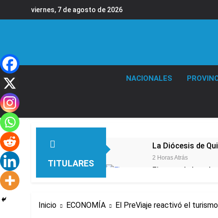
Saltar
viernes, 7 de agosto de 2026
al
contenido
NACIONALES
PROVINC
La Diócesis de Qui
2 Horas Atrás
TITULARES
Figuras de la cult
4 Horas Atrás
Nueva jornada nega
de los 450 puntos
Inicio
ECONOMÍA
El PreViaje reactivó el turism
5 Horas Atrás