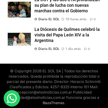
su plan de lucha con nuevas
marchas contra el Gobierno
Diario EL SOL
10 horas atrás
0
La Diócesis de Quilmes celebró la
visita del Papa León XIV a la
Argentina
Diario EL SOL
1 día atrás
0
© Copyright 2026 EL SOL SA | Todos los derechos
reservados. Queda prohibida la reproducción total o
parcial del presente diario. Director: Horacio Schivintt.
Clasificados y Edictos: 4257-6325 Interno 101 Mail:
recepcion@elsolnoticias.com.ar Publicidad:
publicidad@elsolnoticias.com.ar Funciona gracias a
.
BlazeThemes