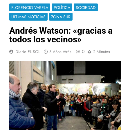
FLORENCIO VARELA
POLÍTICA
SOCIEDAD
ULTIMAS NOTICIAS
ZONA SUR
Andrés Watson: «gracias a
todos los vecinos»
0
Diario EL SOL
3 Años Atrás
2 Minutos