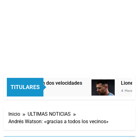
Economía en dos velocidades
Lionel Me
TITULARES
3 Horas Atrás
4 Horas Atrá
Inicio
ULTIMAS NOTICIAS
Andrés Watson: «gracias a todos los vecinos»