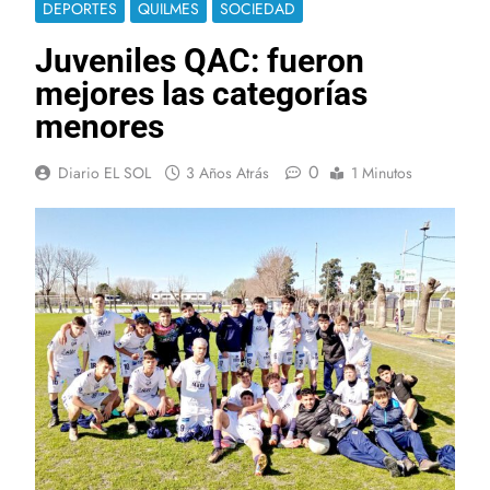
DEPORTES
QUILMES
SOCIEDAD
Juveniles QAC: fueron
mejores las categorías
menores
0
Diario EL SOL
3 Años Atrás
1 Minutos