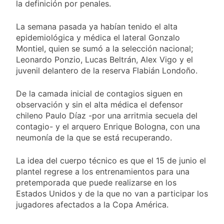
y rechazó el pedido
la definición por penales.
1 Día Atrás
del peronismo de
Masiva movilización
girar el proyecto a
al Congreso contra el
La semana pasada ya habían tenido el alta
comisión
proyecto oficial de
epidemiológica y médica el lateral Gonzalo
1 Día Atrás
Ley de Propiedad
Montiel, quien se sumó a la selección nacional;
La Diócesis de
Privada
Quilmes celebra la
Leonardo Ponzio, Lucas Beltrán, Alex Vigo y el
fiesta de San
juvenil delantero de la reserva Flabián Londoño.
1 Día Atrás
Cayetano
La Línea 148 pasó a
ser operada por La
De la camada inicial de contagios siguen en
Central de Vicente
observación y sin el alta médica el defensor
1 Día Atrás
López
chileno Paulo Díaz -por una arritmia secuela del
contagio- y el arquero Enrique Bologna, con una
neumonía de la que se está recuperando.
La idea del cuerpo técnico es que el 15 de junio el
plantel regrese a los entrenamientos para una
pretemporada que puede realizarse en los
Estados Unidos y de la que no van a participar los
jugadores afectados a la Copa América.