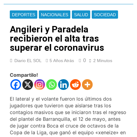
Ley de Propiedad
La Fiscalía rechazó el
Privada: hubo
pedido para
detenidos y
DEPORTES
NACIONALES
SALUD
SOCIEDAD
suspender el juicio
1 Día Atrás
enfrentamientos
contra Pity Alvarez
67 barrios full LED en
Angileri y Paradela
Florencio Varela
recibieron el alta tras
1 Día Atrás
superar el coronavirus
El temporal se
despide del AMBA:
cuándo dejará de
1 Día Atrás
0
Diario EL SOL
5 Años Atrás
2 Minutos
llover y llega una ola
Kicillof marchó
de frío con mínimas
contra la Ley de
Compartilo!
cercanas a 1°C
Propiedad Privada de
1 Día Atrás
Milei
Renunció el
subsecretario de
Seguridad de
El lateral y el volante fueron los últimos dos
1 Día Atrás
Quilmes, Hernán
jugadores que tuvieron que aislarse tras los
Candela Arizaga
Ocampo, tras la
contagios masivos que se iniciaron tras el regreso
confirmó que tuvo un
difusión de chats
«brote psicótico» por
del plantel de Barranquilla, el 12 de mayo, antes
1 Día Atrás
privados
consumo con
de jugar contra Boca el cruce de octavos de la
La Libertad Avanza
Facundo Moyano
Copa de la Liga, que ganó el equipo «xeneize» en
consiguió la mayoría