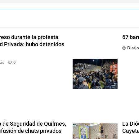
reso durante la protesta
67 bar
ad Privada: hubo detenidos
Diari
ás
0
o de Seguridad de Quilmes,
La Dió
ifusión de chats privados
Cayet