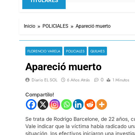
TITULARES
Inicio
POLICIALES
Apareció muerto
FLORENCIO VARELA
POLICIALES
QUILMES
Apareció muerto
0
Diario EL SOL
6 Años Atrás
1 Minutos
Compartilo!
Se trata de Rodrigo Barcelone, de 22 años, c
Vale indicar que la víctima había radicado u
situación, los efectivos iniciaron una investi