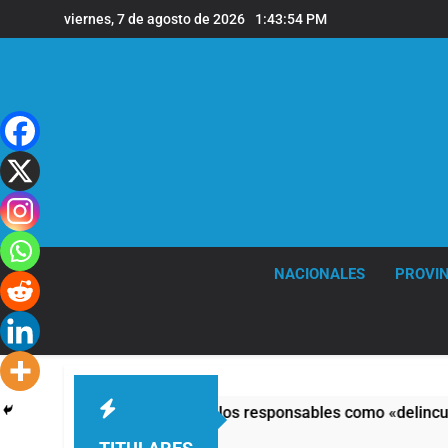
Saltar
viernes, 7 de agosto de 2026
1:43:54 PM
al
contenido
NACIONALES
PROVIN
 al Congreso y calificó a los responsables como «delincuentes 