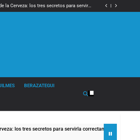
isturbios frente al Congreso y calificó a los
ponsables como «delincuentes anarquistas»
de la Cerveza: los tres secretos para servirla
correctamente
en Buenos Aires: mejora el tiempo y llegan las
temperaturas más bajas de la semana
de propiedad privada, pero el Gobierno debió
eliminar otro capítulo
isturbios frente al Congreso y calificó a los
ponsables como «delincuentes anarquistas»
de la Cerveza: los tres secretos para servirla
correctamente
en Buenos Aires: mejora el tiempo y llegan las
temperaturas más bajas de la semana
de propiedad privada, pero el Gobierno debió
eliminar otro capítulo
UILMES
BERAZATEGUI
los tres secretos para servirla correctamente