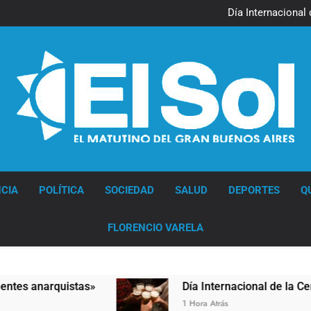
Jorge Macri condenó los d
res
Día Internacional 
El frío polar se instala 
El Senado aprobó la ley 
Jorge Macri condenó los d
res
Día Internacional 
El frío polar se instala 
El Senado aprobó la ley 
Diario EL SOL
CIA
POLÍTICA
SOCIEDAD
SALUD
DEPORTES
Q
FLORENCIO VARELA
anarquistas»
Día Internacional de la Cerveza: 
1 Hora Atrás