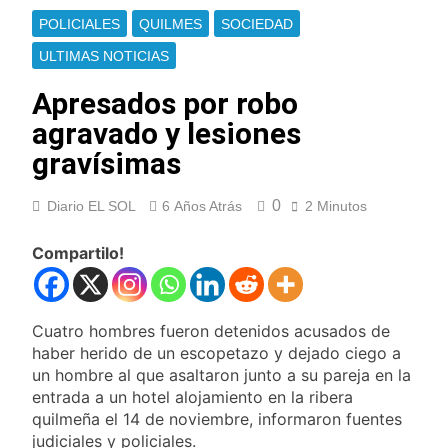
Oeste
Secuestraron 11
POLICIALES
QUILMES
SOCIEDAD
vehículos durante un
operativo de tránsito
ULTIMAS NOTICIAS
11 Horas Atrás
en Ezpeleta
El embajador
Apresados por robo
argentino en Brasil
llegó para reunirse
agravado y lesiones
11 Horas Atrás
con Quirno
Quilmes lo dejó
gravísimas
escapar y empató 1 a
1 con Almagro
11 Horas Atrás
0
Diario EL SOL
6 Años Atrás
2 Minutos
Las ventas
minoristas cayeron
3,8% en julio
Compartilo!
12 Horas Atrás
Quilmes: siete clubes
de barrio de la Liga
Femenina de fútbol
14 Horas Atrás
Cuatro hombres fueron detenidos acusados de
recibieron material
Consejo Federal del
haber herido de un escopetazo y dejado ciego a
deportivo
Trabajo: un nuevo
un hombre al que asaltaron junto a su pareja en la
reclamo por el
15 Horas Atrás
entrada a un hotel alojamiento en la ribera
respeto al
Boca oficializó la
quilmeña el 14 de noviembre, informaron fuentes
federalismo
llegada de Enner
judiciales y policiales.