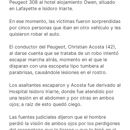
Peugeot 308 al hotel alojamiento Owen, situado
despedir a su padre
2 Días Atrás
en Lafayette e Isidoro Iriarte.
Jorge Messi
Murió Jorge Messi,
padre de Lionel
En ese momento, las víctimas fueron sorprendidas
Messi, a los 68 años
2 Días Atrás
por cinco personas que iban en otro vehículo y les
Thiago Medina fue
quisieron robar el auto.
imputado
formalmente por
2 Días Atrás
El conductor del Peugeot, Christian Acosta (42),
abuso sexual
La CGT y las dos
al darse cuenta que se trataba de un robo intentó
CTA profundizan su
escapar marcha atrás, momento en el que le
plan de lucha con
2 Días Atrás
disparan con una escopeta tipo tumbera al
nuevas marchas
parabrisas, causándole lesiones en el rostro.
contra el Gobierno
Los asaltantes escaparon y Acosta fue derivado al
Hospital Isidoro Iriarte, donde fue atendido por
una lesión en el abdomen y por otras en ambos
ojos; a raíz de esto quedó ciego.
Las fuentes judiciales dijeron que el hombre
perdió la visión de ambos ojos por los perdigones
del escopetazo que le tiraron y que lo hirió en el