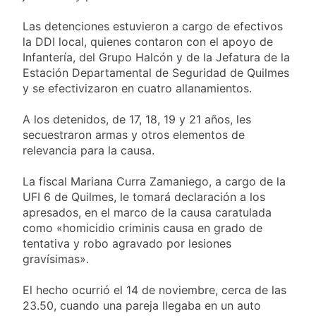
Valencia
17 Horas Atrás
Carlos Balor y
Las detenciones estuvieron a cargo de efectivos
monseñor Tissera en
la DDI local, quienes contaron con el apoyo de
la celebración por
18 Horas Atrás
Infantería, del Grupo Halcón y de la Jefatura de la
San Cayetano
La bronquiolitis es
Estación Departamental de Seguridad de Quilmes
una infección
y se efectivizaron en cuatro allanamientos.
respiratoria aguda en
19 Horas Atrás
los bebés
El último adiós al
A los detenidos, de 17, 18, 19 y 21 años, les
papá de Leo Messi
secuestraron armas y otros elementos de
20 Horas Atrás
relevancia para la causa.
Quilmes recibe a
Almagro con la mira
La fiscal Mariana Curra Zamaniego, a cargo de la
puesta en el Reducido
21 Horas Atrás
UFI 6 de Quilmes, le tomará declaración a los
La crisis económica
apresados, en el marco de la causa caratulada
también llega a los
como «homicidio criminis causa en grado de
templos: casi la
1 Día Atrás
tentativa y robo agravado por lesiones
mitad de quienes
Economía en dos
gravísimas».
buscan ayuda pide
velocidades
alimentos, dinero o
2 Días Atrás
trabajo
El hecho ocurrió el 14 de noviembre, cerca de las
Lionel Messi llegará a
23.50, cuando una pareja llegaba en un auto
Rosario para