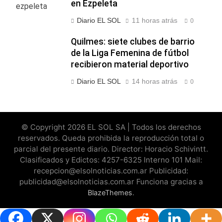
en Ezpeleta
Diario EL SOL
11 horas atrás
0
Quilmes: siete clubes de barrio
de la Liga Femenina de fútbol
recibieron material deportivo
Diario EL SOL
14 horas atrás
0
© Copyright 2026 EL SOL SA | Todos los derechos
reservados. Queda prohibida la reproducción total o
parcial del presente diario. Director: Horacio Schivintt.
Clasificados y Edictos: 4257-6325 Interno 101 Mail:
recepcion@elsolnoticias.com.ar Publicidad:
publicidad@elsolnoticias.com.ar Funciona gracias a
.
BlazeThemes