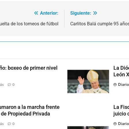
Anterior:
Siguiente:
lta de los torneos de fútbol
Carlitos Balá cumple 95 años
ño: boxeo de primer nivel
La Dió
León X
Diari
ás
0
sumaron a la marcha frente
La Fis
y de Propiedad Privada
juicio 
Diari
ás
0