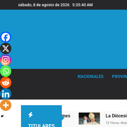
Saltar
sábado, 8 de agosto de 2026
5:35:41 AM
al
contenido
NACIONALES
PROVIN
vel en la sede de Quilmes
La Diócesis de Quil
12 Horas Atrás
TITULARES