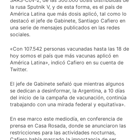
Argentina y Brasil, en el
la rusa Sputnik V, y de esta forma, es el país de
peor momento de su
América Latina que más dosis aplicó, tal como lo
relación
23 Horas Atrás
destacó el jefe de Gabinete, Santiago Cafiero en
Una nueva encuesta
una serie de mensajes publicados en las redes
anticipa gran paridad para
sociales.
2027 y da un ganador para
24 Horas Atrás
el balotaje
El oficialismo dio de baja la
«Con 107.542 personas vacunadas hasta las 18 de
cláusula de venta de tierras
hoy somos el país que más vacunas aplicó en
a extranjeros
1 Día Atrás
América Latina», indicó Cafiero en su cuenta de
Detuvieron en Quilmes a un
Twitter.
hombre que amenazó a
Milei a través de TikTok
1 Día Atrás
El jefe de Gabinete señaló que mientras algunos
se dedican a desinformar, la Argentina, a 10 días
del inicio de la campaña de vacunación, continúa
trabajando con una mirada federal y equitativa».
En ese marco este mediodía, en conferencia de
prensa en Casa Rosada, donde se anunciaron las
restricciones para las actividades nocturnas,
Cafiero había marcado la importancia de ser