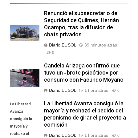
Renunció el subsecretario de
Seguridad de Quilmes, Hernán
Ocampo, tras la difusión de
chats privados
Diario EL SOL
39 minutos atrás
0
Candela Arizaga confirmó que
tuvo un «brote psicótico» por
consumo con Facundo Moyano
Diario EL SOL
1 hora atrás
0
La Libertad Avanza consiguió la
La Libertad
mayoría y rechazó el pedido del
Avanza
peronismo de girar el proyecto a
consiguió la
comisión
mayoría y
rechazó el
Diario EL SOL
1 hora atrás
0