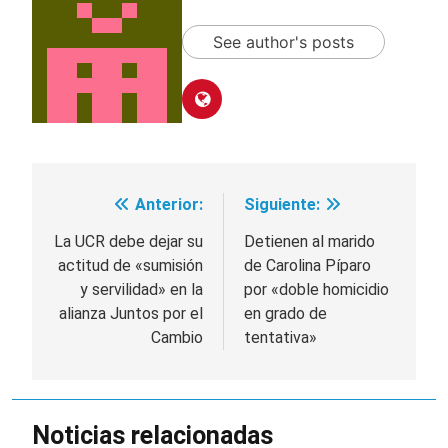
See author's posts
Anterior:
Siguiente:
Navegación
de
La UCR debe dejar su
Detienen al marido
actitud de «sumisión
de Carolina Píparo
entradas
y servilidad» en la
por «doble homicidio
alianza Juntos por el
en grado de
Cambio
tentativa»
Noticias relacionadas