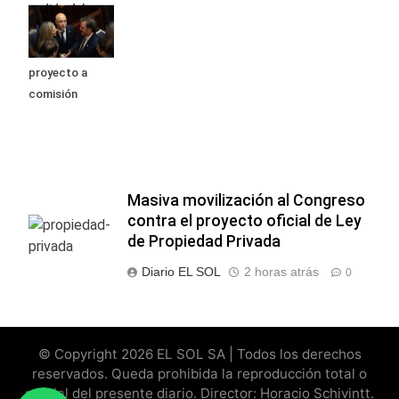
pedido del
peronismo de
girar el
proyecto a
comisión
Masiva movilización al Congreso
contra el proyecto oficial de Ley
de Propiedad Privada
Diario EL SOL
2 horas atrás
0
© Copyright 2026 EL SOL SA | Todos los derechos
reservados. Queda prohibida la reproducción total o
parcial del presente diario. Director: Horacio Schivintt.