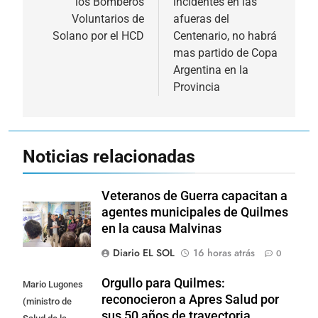
los Bomberos
incidentes en las
entradas
Voluntarios de
afueras del
Solano por el HCD
Centenario, no habrá
mas partido de Copa
Argentina en la
Provincia
Noticias relacionadas
Veteranos de Guerra capacitan a
agentes municipales de Quilmes
en la causa Malvinas
Diario EL SOL
16 horas atrás
0
Orgullo para Quilmes:
Mario Lugones
reconocieron a Apres Salud por
(ministro de
sus 50 años de trayectoria