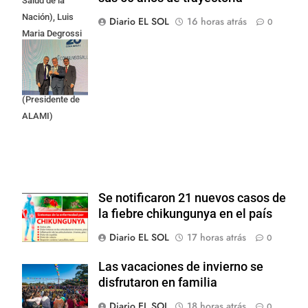
Salud de la
Nación), Luis
Diario EL SOL
16 horas atrás
0
Maria Degrossi
(Presidente de
Apres Salud) y
Cristian Mazza
(Presidente de
ALAMI)
Se notificaron 21 nuevos casos de
la fiebre chikungunya en el país
Diario EL SOL
17 horas atrás
0
Las vacaciones de invierno se
disfrutaron en familia
Diario EL SOL
18 horas atrás
0