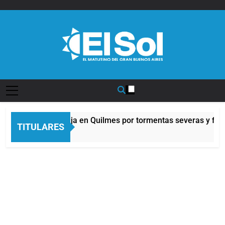
Saltar
al
contenido
Diario EL SOL
Alerta naranja en Quilmes por tormentas severas y fuert
TITULARES
10 Horas Atrás