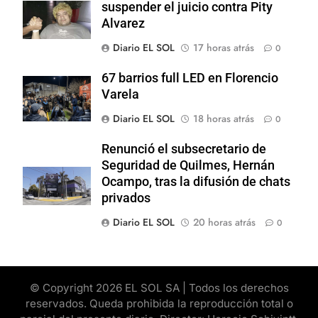
suspender el juicio contra Pity
Alvarez
Diario EL SOL
17 horas atrás
0
67 barrios full LED en Florencio
Varela
Diario EL SOL
18 horas atrás
0
Renunció el subsecretario de
Seguridad de Quilmes, Hernán
Ocampo, tras la difusión de chats
privados
Diario EL SOL
20 horas atrás
0
© Copyright 2026 EL SOL SA | Todos los derechos
reservados. Queda prohibida la reproducción total o