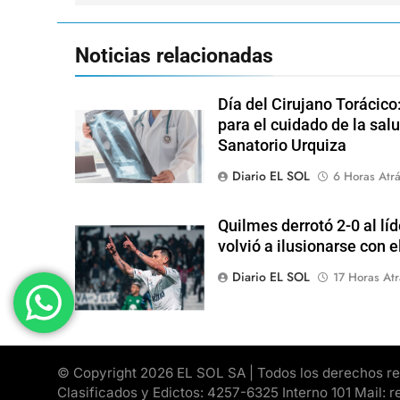
entradas
Noticias relacionadas
Día del Cirujano Torácico
para el cuidado de la salu
Sanatorio Urquiza
Diario EL SOL
6 Horas Atr
Quilmes derrotó 2-0 al lí
volvió a ilusionarse con 
Diario EL SOL
17 Horas Atr
© Copyright 2026 EL SOL SA | Todos los derechos rese
Clasificados y Edictos: 4257-6325 Interno 101 Mail: