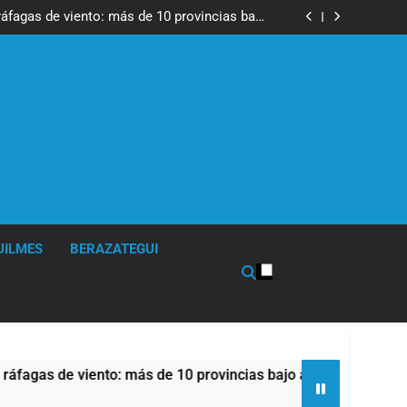
tes, desvíos y operativo de seguridad por la
otesta contra la reforma de la Ley de Tierras
ráfagas de viento: más de 10 provincias bajo
alerta meteorológica
cto sobre propiedad privada con foco en los
desalojos
 una especialidad clave para el cuidado de la
salud respiratoria en el Sanatorio Urquiza
tes, desvíos y operativo de seguridad por la
otesta contra la reforma de la Ley de Tierras
ráfagas de viento: más de 10 provincias bajo
alerta meteorológica
cto sobre propiedad privada con foco en los
desalojos
 una especialidad clave para el cuidado de la
salud respiratoria en el Sanatorio Urquiza
UILMES
BERAZATEGUI
s de viento: más de 10 provincias bajo alerta meteorológica