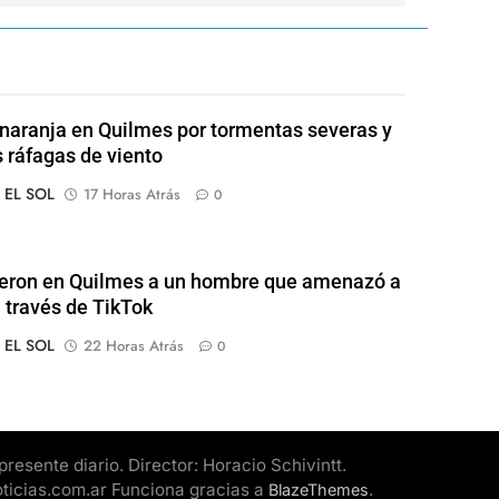
 naranja en Quilmes por tormentas severas y
s ráfagas de viento
o EL SOL
17 Horas Atrás
0
eron en Quilmes a un hombre que amenazó a
a través de TikTok
o EL SOL
22 Horas Atrás
0
esente diario. Director: Horacio Schivintt.
oticias.com.ar Funciona gracias a
.
BlazeThemes