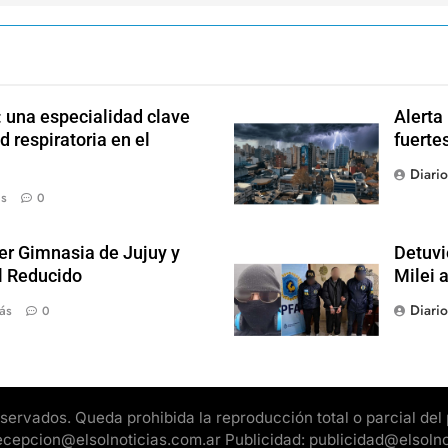
: una especialidad clave
Alerta
d respiratoria en el
fuerte
Diari
ás
0
der Gimnasia de Jujuy y
Detuvi
el Reducido
Milei 
Diari
ás
0
rvados. Queda prohibida la reproducción total o parcial del pr
 recepcion@elsolnoticias.com.ar Publicidad: publicidad@elsoln