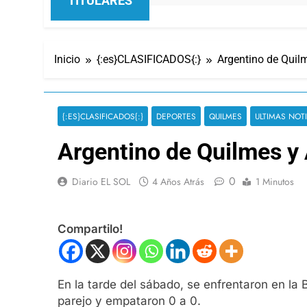
TITULARES
Inicio
{:es}CLASIFICADOS{:}
Argentino de Quil
{:ES}CLASIFICADOS{:}
DEPORTES
QUILMES
ULTIMAS NOT
Argentino de Quilmes y
0
Diario EL SOL
4 Años Atrás
1 Minutos
Compartilo!
En la tarde del sábado, se enfrentaron en la 
parejo y empataron 0 a 0.