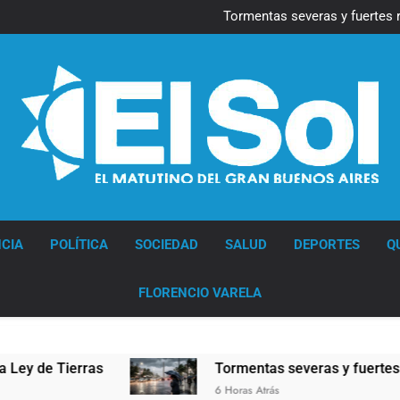
Marcha al Congreso: cor
pr
Tormentas severas y fuertes 
Senado debate el proye
Día del Cirujano Torácico:
Marcha al Congreso: cor
pr
Tormentas severas y fuertes 
Senado debate el proye
Día del Cirujano Torácico:
Diario EL SOL
CIA
POLÍTICA
SOCIEDAD
SALUD
DEPORTES
Q
FLORENCIO VARELA
de Tierras
Tormentas severas y fuertes ráfaga
6 Horas Atrás