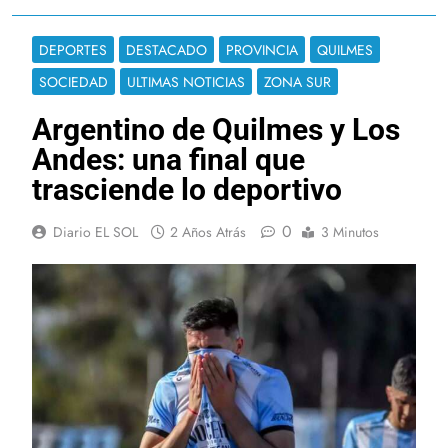
DEPORTES
DESTACADO
PROVINCIA
QUILMES
SOCIEDAD
ULTIMAS NOTICIAS
ZONA SUR
Argentino de Quilmes y Los
Andes: una final que
trasciende lo deportivo
0
Diario EL SOL
2 Años Atrás
3 Minutos