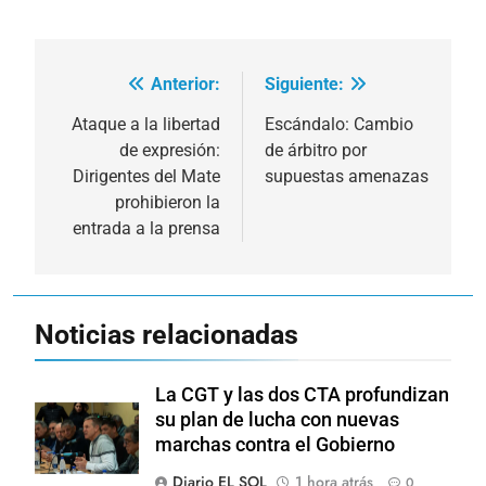
Anterior:
Siguiente:
Navegación
de
Ataque a la libertad
Escándalo: Cambio
de expresión:
de árbitro por
entradas
Dirigentes del Mate
supuestas amenazas
prohibieron la
entrada a la prensa
Noticias relacionadas
La CGT y las dos CTA profundizan
su plan de lucha con nuevas
marchas contra el Gobierno
Diario EL SOL
1 hora atrás
0