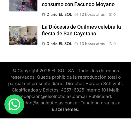
consumo con Facundo Moyano
Diario EL SOL
12 horas atrás
0
La Diócesis de Quilmes celebra la
fiesta de San Cayetano
Diario EL SOL
13 horas atrás
0
© Copyright 2026 EL SOL SA | Todos los derechos
reservados. Queda prohibida la reproducción total o
parcial del presente diario. Director: Horacio Schivintt.
Clasificados y Edictos: 4257-6325 Interno 101 Mail:
recepcion@elsolnoticias.com.ar Publicidad:
publicidad@elsolnoticias.com.ar Funciona gracias a
.
BlazeThemes