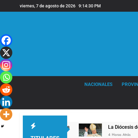
Saltar
viernes, 7 de agosto de 2026
9:14:31 PM
al
contenido
NACIONALES
PROVIN
el en la sede de Quilmes
La Diócesis de Quilm
4 Horas Atrás