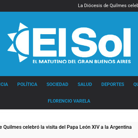
La noche del Afro Quilmeño: 
La Diócesis de Quilmes celebr
Figuras de la cultura se suma
Nueva jornada negativa para 
en Wall Street y el
La noche del Afro Quilmeño: 
La Diócesis de Quilmes celebr
Figuras de la cultura se suma
Nueva jornada negativa para 
en Wall Street y el
Diario EL SOL
CIA
POLÍTICA
SOCIEDAD
SALUD
DEPORTES
Q
FLORENCIO VARELA
es celebró la visita del Papa León XIV a la Argentina