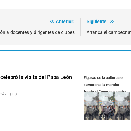
Anterior:
Siguiente:
ción a docentes y dirigentes de clubes
Arranca el campeonato
celebró la visita del Papa León
Figuras de la cultura se
sumaron a la marcha
frente al Congreso contra
trás
0
la Ley de Propiedad Privada