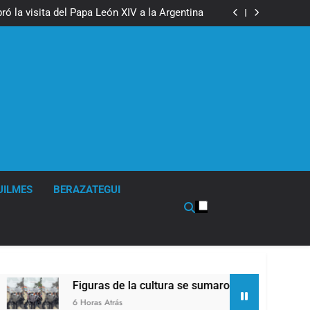
boxeo de primer nivel en la sede de Quilmes
ó la visita del Papa León XIV a la Argentina
ron a la marcha frente al Congreso contra la
Ley de Propiedad Privada
los activos argentinos: cayeron las acciones
 riesgo país quedó al borde de los 450 puntos
boxeo de primer nivel en la sede de Quilmes
ó la visita del Papa León XIV a la Argentina
ron a la marcha frente al Congreso contra la
Ley de Propiedad Privada
los activos argentinos: cayeron las acciones
 riesgo país quedó al borde de los 450 puntos
UILMES
BERAZATEGUI
Figuras de la cultura se sumaron a la marcha frente al
6 Horas Atrás