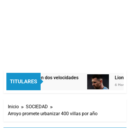
Economía en dos velocidades
Lionel M
TITULARES
5 Horas Atrás
6 Horas Atr
Inicio
SOCIEDAD
Arroyo promete urbanizar 400 villas por año