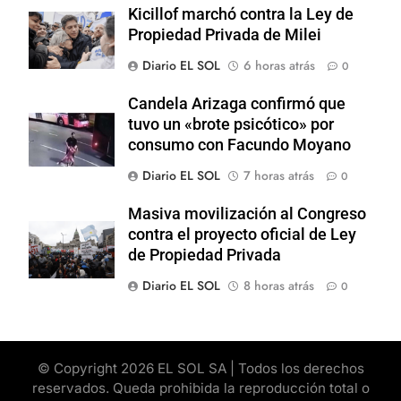
Kicillof marchó contra la Ley de
Propiedad Privada de Milei
Diario EL SOL
6 horas atrás
0
Candela Arizaga confirmó que
tuvo un «brote psicótico» por
consumo con Facundo Moyano
Diario EL SOL
7 horas atrás
0
Masiva movilización al Congreso
contra el proyecto oficial de Ley
de Propiedad Privada
Diario EL SOL
8 horas atrás
0
© Copyright 2026 EL SOL SA | Todos los derechos
reservados. Queda prohibida la reproducción total o