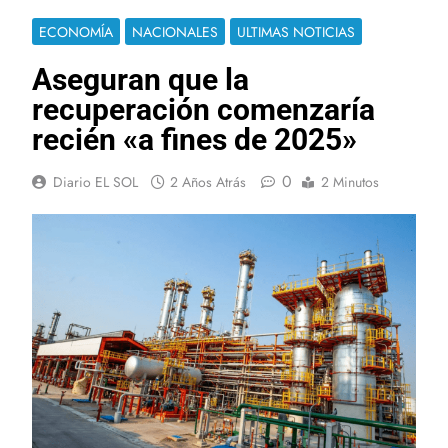
ECONOMÍA
NACIONALES
ULTIMAS NOTICIAS
Aseguran que la
recuperación comenzaría
recién «a fines de 2025»
0
Diario EL SOL
2 Años Atrás
2 Minutos