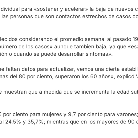
ndividual para «sostener y acelerar» la baja de nuevos 
e las personas que son contactos estrechos de casos co
allecidos considerando el promedio semanal al pasado 1
 número de los casos» aunque también baja, ya que «es
ción o cuando se puede desarrollar síntomas».
e faltan datos para actualizar, vemos una cierta estab
as del 80 por ciento, superaron los 60 años», explicó V
 que muestran que a medida que se incrementa la edad su
5 por ciento para mujeres y 9,7 por ciento para varones; 
 al 24,5% y 35,7%; mientras que en los mayores de 90