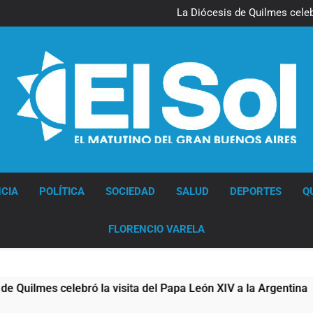
La noche del Afro Quilmeño: 
La Diócesis de Quilmes celebr
Figuras de la cultura se suma
Nueva jornada negativa para 
en Wall Street y el
La noche del Afro Quilmeño: 
La Diócesis de Quilmes celebr
Figuras de la cultura se suma
Nueva jornada negativa para 
en Wall Street y el
Diario EL SOL
CIA
POLÍTICA
SOCIEDAD
SALUD
DEPORTES
Q
FLORENCIO VARELA
mes celebró la visita del Papa León XIV a la Argentina