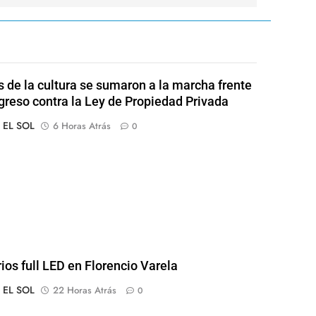
s de la cultura se sumaron a la marcha frente
greso contra la Ley de Propiedad Privada
o EL SOL
6 Horas Atrás
0
rios full LED en Florencio Varela
o EL SOL
22 Horas Atrás
0