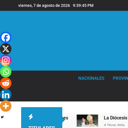
Saltar
viernes, 7 de agosto de 2026
9:39:46 PM
al
contenido
NACIONALES
PROVIN
vel en la sede de Quilmes
La Diócesis de Quil
4 Horas Atrás