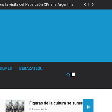
boxeo de primer nivel en la sede de Quilmes
ó la visita del Papa León XIV a la Argentina
ron a la marcha frente al Congreso contra la
Ley de Propiedad Privada
los activos argentinos: cayeron las acciones
 riesgo país quedó al borde de los 450 puntos
boxeo de primer nivel en la sede de Quilmes
ó la visita del Papa León XIV a la Argentina
ron a la marcha frente al Congreso contra la
Ley de Propiedad Privada
los activos argentinos: cayeron las acciones
 riesgo país quedó al borde de los 450 puntos
UILMES
BERAZATEGUI
Figuras de la cultura se sumaron a la marcha frente 
6 Horas Atrás