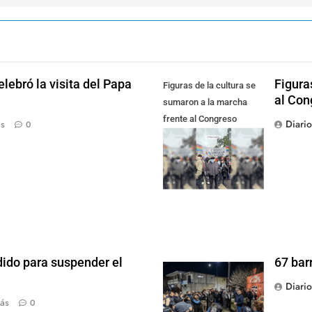
lebró la visita del Papa
Figura
Figuras de la cultura se
al Con
sumaron a la marcha
frente al Congreso
Diari
ás
0
contra la Ley de
Propiedad Privada
dido para suspender el
67 bar
Diari
ás
0