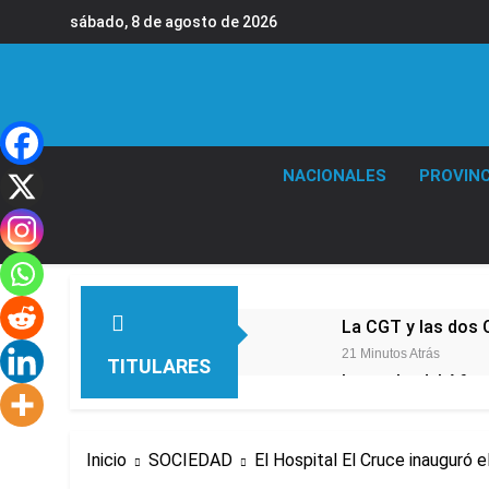
Saltar
sábado, 8 de agosto de 2026
al
contenido
NACIONALES
PROVINC
La CGT y las dos 
21 Minutos Atrás
TITULARES
La noche del Afro 
16 Horas Atrás
La Diócesis de Qui
Inicio
SOCIEDAD
El Hospital El Cruce inauguró 
18 Horas Atrás