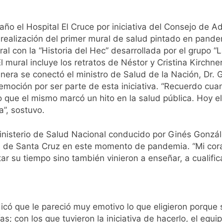
D en Florencio Varela
ño el Hospital El Cruce por iniciativa del Consejo de Ad
a realización del primer mural de salud pintado en pande
pide del AMBA: cuándo dejará de llover y llega una ola de fr
ral con la “Historia del Hec” desarrollada por el grupo “
 mural incluye los retratos de Néstor y Cristina Kirchner
ntra la Ley de Propiedad Privada de Milei
nera se conectó el ministro de Salud de la Nación, Dr.
emoción por ser parte de esta iniciativa. “Recuerdo cua
cretario de Seguridad de Quilmes, Hernán Ocampo, tras la dif
ue el mismo marcó un hito en la salud pública. Hoy el H
”, sostuvo.
confirmó que tuvo un «brote psicótico» por consumo con F
nisterio de Salud Nacional conducido por Ginés Gonzále
 consiguió la mayoría y rechazó el pedido del peronismo de 
ia de Santa Cruz en este momento de pandemia. “Mi co
ar su tiempo sino también vinieron a enseñar, a cualific
n al Congreso contra el proyecto oficial de Ley de Propieda
lmes celebra la fiesta de San Cayetano
icó que le pareció muy emotivo lo que eligieron porque se
ías; con los que tuvieron la iniciativa de hacerlo, el eq