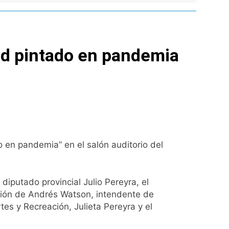
de Propiedad Privada
l Street y el riesgo país quedó al borde
lud pintado en pandemia
nsables como «delincuentes anarquistas»
turas más bajas de la semana
a los argentinos
o en pandemia” en el salón auditorio del
ro capítulo
diputado provincial Julio Pereyra, el
rivada: hubo detenidos y
ación de Andrés Watson, intendente de
rtes y Recreación, Julieta Pereyra y el