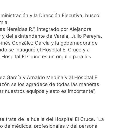
ministración y la Dirección Ejecutiva, buscó
mia.
ío con mínimas cercanas a 1°C
Las Nereidas R.”, integrado por Alejandra
 y del exintendente de Varela, Julio Pereyra.
 Ginés González García y la gobernadora de
ndo se inauguró el Hospital El Cruce y a
usión de chats privados
ospital El Cruce es un orgullo para los
acundo Moyano
z García y Arnaldo Medina y al Hospital El
girar el proyecto a comisión
razón se los agradece de todas las maneras
ar nuestros equipos y esto es importante”,
d Privada
 trata de la huella del Hospital El Cruce. “La
uipo de médicos, profesionales y del personal