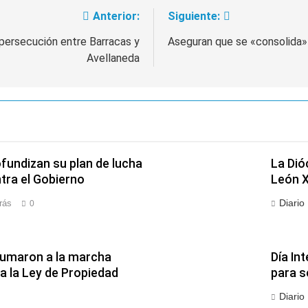
Anterior:
Siguiente:
 persecución entre Barracas y
Aseguran que se «consolida» 
Avellaneda
fundizan su plan de lucha
La Dió
ra el Gobierno
León X
Diario
rás
0
 sumaron a la marcha
Día In
a la Ley de Propiedad
para s
Diario