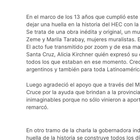
1 Día Atrás
67 barrios full LE
En el marco de los 13 años que cumplió este a
2 Días Atrás
dejar una huella en la historia del HEC con l
El temporal se des
Se trata de una obra inédita y original, un mu
2 Días Atrás
Zeme y Marila Tarabay, mujeres muralistas. El
Kicillof marchó co
El acto fue transmitido por zoom y de esa ma
2 Días Atrás
Santa Cruz, Alicia Kirchner quién expresó su 
Renunció el subse
todos los que estaban en ese momento. Creo q
2 Días Atrás
argentinos y también para toda Latinoamérica
Candela Arizaga 
2 Días Atrás
Luego agradeció el apoyo que a través del Mi
La Libertad Avanza
Cruce por la ayuda que brindan a la provinc
2 Días Atrás
inimaginables porque no sólo vinieron a aport
Masiva movilizació
remarcó.
2 Días Atrás
La Diócesis de Qui
2 Días Atrás
En otro tramo de la charla la gobernadora ind
huella de la historia se construye todos los d