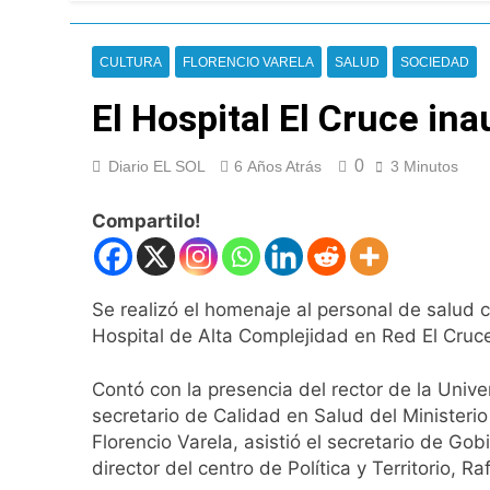
Figuras de la cult
21 Horas Atrás
Nueva jornada nega
CULTURA
FLORENCIO VARELA
SALUD
SOCIEDAD
de los 450 puntos
El Hospital El Cruce in
22 Horas Atrás
Jorge Macri conde
23 Horas Atrás
0
Diario EL SOL
6 Años Atrás
3 Minutos
Día Internacional 
24 Horas Atrás
Compartilo!
El frío polar se i
24 Horas Atrás
Día de San Cayetan
Se realizó el homenaje al personal de salud 
24 Horas Atrás
Hospital de Alta Complejidad en Red El Cruc
El Senado aprobó l
1 Día Atrás
Contó con la presencia del rector de la Unive
Incidentes frente 
secretario de Calidad en Salud del Minister
enfrentamientos
Florencio Varela, asistió el secretario de Gob
1 Día Atrás
director del centro de Política y Territorio, Ra
La Fiscalía rechaz