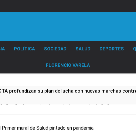
Diario EL SOL
IA
POLÍTICA
SOCIEDAD
SALUD
DEPORTES
Q
FLORENCIO VARELA
CTA profundizan su plan de lucha con nuevas marchas contra
Quilmeño: boxeo de primer nivel en la sede de Quilmes
lmes celebró la visita del Papa León XIV a la Argentina
el Primer mural de Salud pintado en pandemia