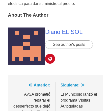
eléctrica para dar suministro al predio.
About The Author
Diario EL SOL
See author's posts
Navegación
Anterior:
Siguiente:
de
AySA prometió
El Municipio lanzó el
reparar el
programa Visitas
entradas
desperfecto que dejó
Autoguiadas