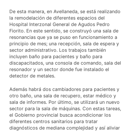
activos argentinos:
2 Días Atrás
cayeron las acciones
Jorge Macri condenó
De esta manera, en Avellaneda, se está realizando
en Wall Street y el
los disturbios frente
riesgo país quedó al
la remodelación de diferentes espacios del
al Congreso y
2 Días Atrás
borde de los 450
Hospital Interzonal General de Agudos Pedro
calificó a los
Día Internacional de
puntos
Fiorito. En este sentido, se construyó una sala de
responsables como
la Cerveza: los tres
«delincuentes
resonancias que ya se puso en funcionamiento a
secretos para
2 Días Atrás
anarquistas»
principio de mes; una recepción, sala de espera y
servirla
El frío polar se
sector administrativo. Los trabajos también
correctamente
instala en Buenos
incluyen baño para pacientes y baño para
Aires: mejora el
2 Días Atrás
discapacitados, una consola de comando, sala del
tiempo y llegan las
Día de San Cayetano:
resonador y un sector donde fue instalado el
temperaturas más
por qué se celebra
bajas de la semana
detector de metales.
cada 7 de agosto y
2 Días Atrás
qué representa para
El Senado aprobó la
los argentinos
Además habrá dos cambiadores para pacientes y
ley de propiedad
otro baño, una sala de recupero, estar médico y
privada, pero el
2 Días Atrás
sala de informes. Por último, se utilizará un nuevo
Gobierno debió
Incidentes frente al
eliminar otro capítulo
sector para la sala de máquinas. Con estas tareas,
Congreso durante la
el Gobierno provincial busca acondicionar los
protesta contra la
2 Días Atrás
diferentes centros sanitarios para tratar
Ley de Propiedad
La Fiscalía rechazó el
Privada: hubo
diagnósticos de mediana complejidad y así aliviar
pedido para