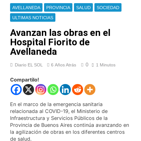
Jorge Messi
Murió Jorge Messi,
AVELLANEDA
PROVINCIA
SALUD
SOCIEDAD
padre de Lionel
Messi, a los 68 años
ULTIMAS NOTICIAS
14 Horas Atrás
Thiago Medina fue
Avanzan las obras en el
imputado
formalmente por
Hospital Fiorito de
16 Horas Atrás
abuso sexual
La CGT y las dos
Avellaneda
CTA profundizan su
plan de lucha con
16 Horas Atrás
nuevas marchas
0
Diario EL SOL
6 Años Atrás
1 Minutos
La noche del Afro
contra el Gobierno
Quilmeño: boxeo de
primer nivel en la sede
Compartilo!
1 Día Atrás
de Quilmes
La Diócesis de
Quilmes celebró la
visita del Papa León
1 Día Atrás
En el marco de la emergencia sanitaria
XIV a la Argentina
Figuras de la cultura
relacionada al COVID-19, el Ministerio de
se sumaron a la
Infraestructura y Servicios Públicos de la
marcha frente al
2 Días Atrás
Provincia de Buenos Aires continúa avanzando en
Congreso contra la
Nueva jornada
la agilización de obras en los diferentes centros
Ley de Propiedad
negativa para los
Privada
de salud.