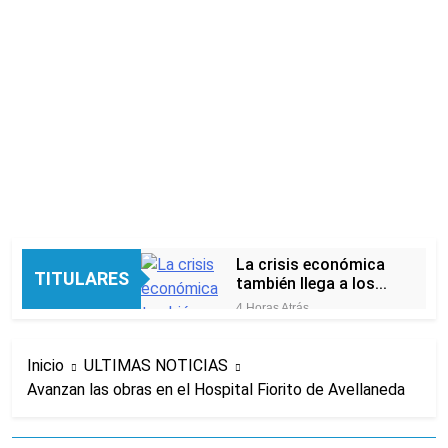
La crisis económica
TITULARES
también llega a los
templos: casi la
4 Horas Atrás
mitad de quienes
Economía en dos
buscan ayuda pide
velocidades
alimentos, dinero o
Inicio
ULTIMAS NOTICIAS
10 Horas Atrás
trabajo
Avanzan las obras en el Hospital Fiorito de Avellaneda
Lionel Messi llegará a
Rosario para
despedir a su padre
10 Horas Atrás