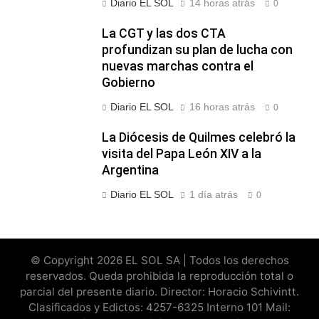
Diario EL SOL
14 horas atrás
0
La CGT y las dos CTA
profundizan su plan de lucha con
nuevas marchas contra el
Gobierno
Diario EL SOL
16 horas atrás
0
La Diócesis de Quilmes celebró la
visita del Papa León XIV a la
Argentina
Diario EL SOL
1 día atrás
0
© Copyright 2026 EL SOL SA | Todos los derechos
reservados. Queda prohibida la reproducción total o
parcial del presente diario. Director: Horacio Schivintt.
Clasificados y Edictos: 4257-6325 Interno 101 Mail: