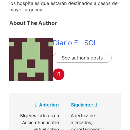
detenidos y
los hospitales que estarán destinados a casos de
suspender el juicio
2 Días Atrás
enfrentamientos
mayor urgencia.
contra Pity Alvarez
67 barrios full LED en
Florencio Varela
About The Author
2 Días Atrás
El temporal se
despide del AMBA:
Diario EL SOL
cuándo dejará de
2 Días Atrás
llover y llega una ola
Kicillof marchó
de frío con mínimas
contra la Ley de
See author's posts
cercanas a 1°C
Propiedad Privada de
2 Días Atrás
Milei
Anterior:
Siguiente:
Navegación
de
Mujeres Líderes en
Apertura de
Acción: Encuentro
mercados,
entradas
virtual sobre
exportaciones y