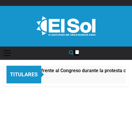
Saltar
al
contenido
Diario EL SOL
Incidentes frente al Congreso durante la protesta con
TITULARES
9 Horas Atrás