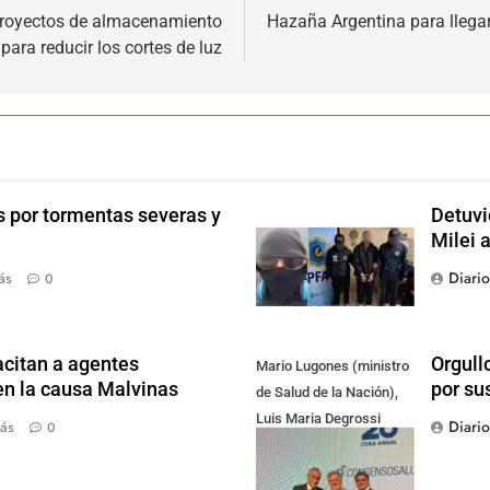
 proyectos de almacenamiento
Hazaña Argentina para llegar
para reducir los cortes de luz
s por tormentas severas y
Detuvi
Milei 
Diari
ás
0
citan a agentes
Orgull
Mario Lugones (ministro
en la causa Malvinas
por su
de Salud de la Nación),
Luis Maria Degrossi
Diari
ás
0
(Presidente de Apres
Salud) y Cristian Mazza