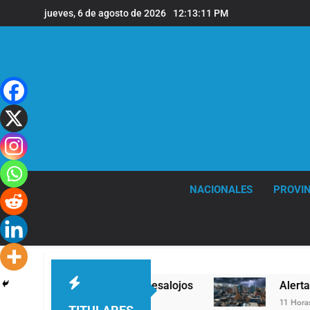
Saltar
jueves, 6 de agosto de 2026
12:13:12 PM
al
contenido
NACIONALES
PROVIN
con foco en los desalojos
Alerta naranja en Q
11 Horas Atrás