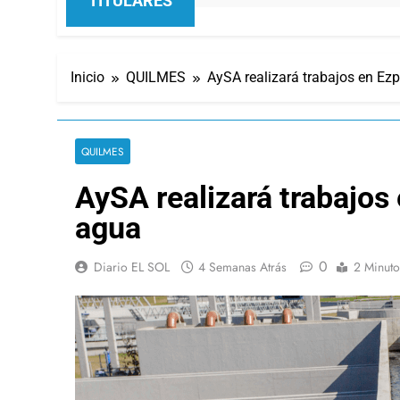
TITULARES
Inicio
QUILMES
AySA realizará trabajos en Ezp
QUILMES
AySA realizará trabajos 
agua
0
Diario EL SOL
4 Semanas Atrás
2 Minuto