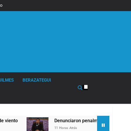
to sobre
o en los
salojos
UILMES
BERAZATEGUI
Denunciaron penalmente al abogado libertario que
11 Horas Atrás