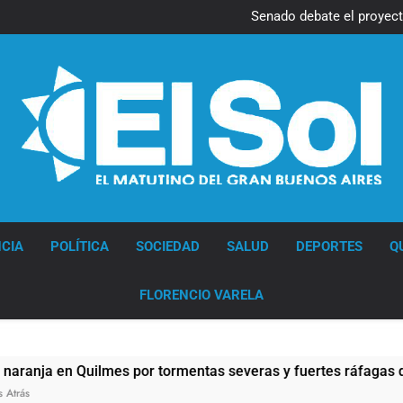
Senado debate el proyec
propiedad privada con foc
de
Diario EL SOL
CIA
POLÍTICA
SOCIEDAD
SALUD
DEPORTES
Q
FLORENCIO VARELA
uilmes por tormentas severas y fuertes ráfagas de viento