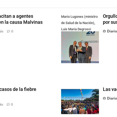
citan a agentes
Orgull
Mario Lugones (ministro
en la causa Malvinas
por su
de Salud de la Nación),
Luis Maria Degrossi
Diari
ás
0
(Presidente de Apres
Salud) y Cristian Mazza
(Presidente de ALAMI)
casos de la fiebre
Las va
Diari
ás
0