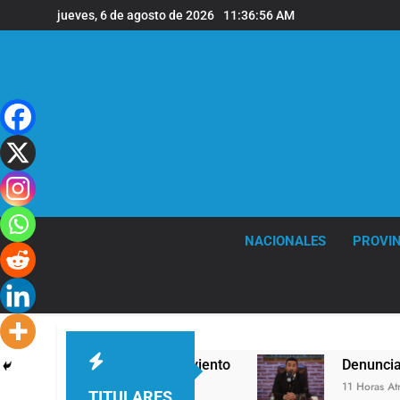
Saltar
jueves, 6 de agosto de 2026
11:36:56 AM
al
contenido
NACIONALES
PROVIN
tes ráfagas de viento
Denunciaron penalmente 
11 Horas Atrás
TITULARES