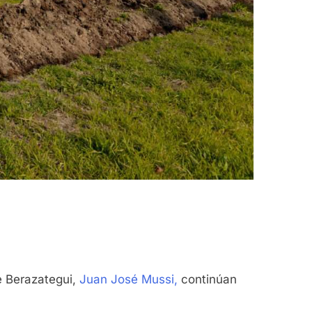
de Berazategui,
Juan José Mussi,
continúan