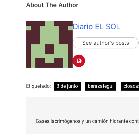
About The Author
Diario EL SOL
See author's posts
Etiquetado:
3 de junio
berazategui
cloaca
Navegación
de
Gases lacrimógenos y un camión hidrante contr
entradas