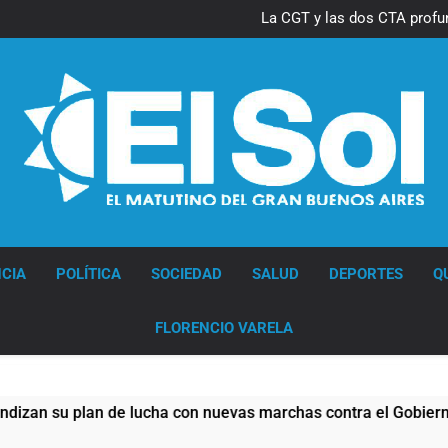
Thiago Medina 
La CGT y las dos CTA profu
Thiago Medina 
La CGT y las dos CTA profu
Diario EL SOL
CIA
POLÍTICA
SOCIEDAD
SALUD
DEPORTES
Q
FLORENCIO VARELA
ucha con nuevas marchas contra el Gobierno
L
1