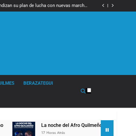
fue imputado formalmente por abuso sexual
ndizan su plan de lucha con nuevas marchas
contra el Gobierno
fue imputado formalmente por abuso sexual
ndizan su plan de lucha con nuevas marchas
contra el Gobierno
UILMES
BERAZATEGUI
a noche del Afro Quilmeño: boxeo de primer nivel en la sede 
7 Horas Atrás