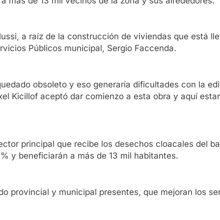
 a más de 13 mil vecinos de la zona y sus alrededores.
Mussi, a raíz de la construcción de viviendas que está ll
Servicios Públicos municipal, Sergio Faccenda.
 quedado obsoleto y eso generaría dificultades con la ed
l Kicillof aceptó dar comienzo a esta obra y aquí esta
lector principal que recibe los desechos cloacales del b
 y beneficiarán a más de 13 mil habitantes.
do provincial y municipal presentes, que mejoran los serv