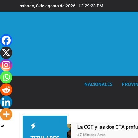
Saltar
sábado, 8 de agosto de 2026
12:29:29 PM
al
contenido
NACIONALES
PROVIN
La CGT y las dos CTA profundizan su plan de l
47 Minutos Atrás