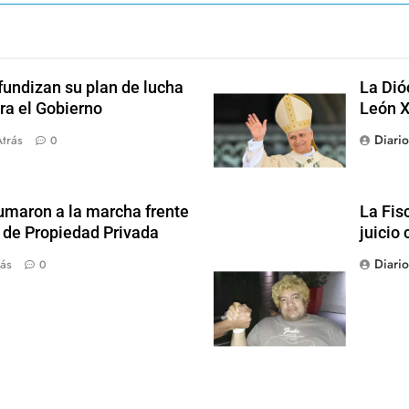
fundizan su plan de lucha
La Dió
ra el Gobierno
León X
Diari
trás
0
sumaron a la marcha frente
La Fis
y de Propiedad Privada
juicio 
Diari
ás
0