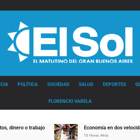
Diario EL SOL
CIA
POLÍTICA
SOCIEDAD
SALUD
DEPORTES
Q
FLORENCIO VARELA
bajo
Economía en dos velocidades
13 Horas Atrás