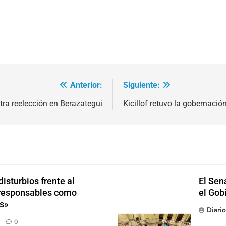
Anterior:
Siguiente:
otra reelección en Berazategui
Kicillof retuvo la gobernació
isturbios frente al
El Sen
s responsables como
el Gob
s»
Diari
0