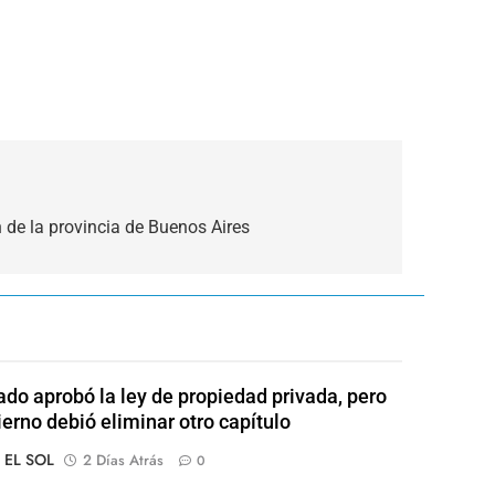
n de la provincia de Buenos Aires
ado aprobó la ley de propiedad privada, pero
ierno debió eliminar otro capítulo
o EL SOL
2 Días Atrás
0