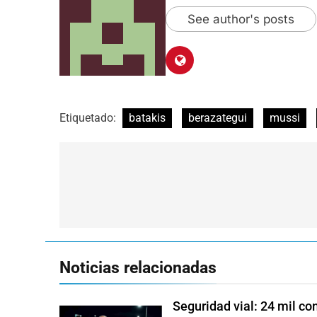
See author's posts
Etiquetado:
batakis
berazategui
mussi
Navegación
de
entradas
Noticias relacionadas
Seguridad vial: 24 mil con