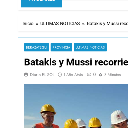
Inicio
ULTIMAS NOTICIAS
Batakis y Mussi reco
BERAZATEGUI
PROVINCIA
ULTIMAS NOTICIAS
Batakis y Mussi recorri
0
Diario EL SOL
1 Año Atrás
3 Minutos