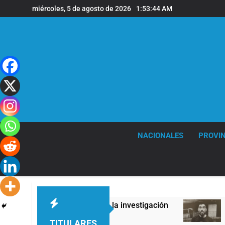
Saltar
miércoles, 5 de agosto de 2026
1:53:45 AM
al
contenido
NACIONALES
PROVIN
ontradicciones en la investigación
Liberaron a
2 Horas Atrás
TITULARES