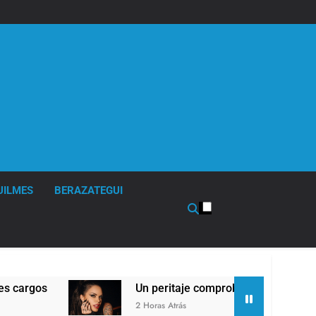
UILMES
BERAZATEGUI
Un peritaje comprobó que Sofía Clerici no recibió
2 Horas Atrás