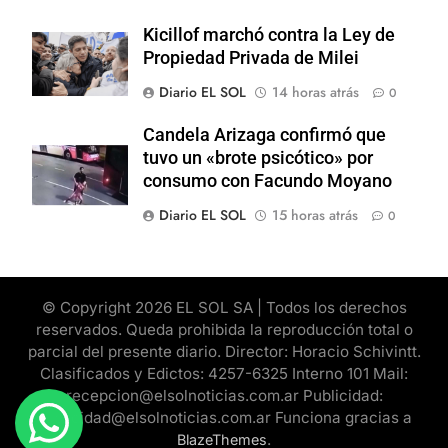
Kicillof marchó contra la Ley de
Propiedad Privada de Milei
Diario EL SOL
14 horas atrás
0
Candela Arizaga confirmó que
tuvo un «brote psicótico» por
consumo con Facundo Moyano
Diario EL SOL
15 horas atrás
0
© Copyright 2026 EL SOL SA | Todos los derechos
reservados. Queda prohibida la reproducción total o
parcial del presente diario. Director: Horacio Schivintt.
Clasificados y Edictos: 4257-6325 Interno 101 Mail:
recepcion@elsolnoticias.com.ar Publicidad:
publicidad@elsolnoticias.com.ar Funciona gracias a
.
BlazeThemes