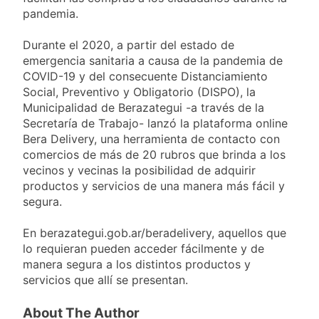
y rechazó el pedido
1 Día Atrás
pandemia.
del peronismo de
Masiva movilización
girar el proyecto a
al Congreso contra el
comisión
Durante el 2020, a partir del estado de
proyecto oficial de
1 Día Atrás
emergencia sanitaria a causa de la pandemia de
Ley de Propiedad
La Diócesis de
COVID-19 y del consecuente Distanciamiento
Privada
Quilmes celebra la
Social, Preventivo y Obligatorio (DISPO), la
fiesta de San
1 Día Atrás
Municipalidad de Berazategui -a través de la
Cayetano
La Línea 148 pasó a
Secretaría de Trabajo- lanzó la plataforma online
ser operada por La
Bera Delivery, una herramienta de contacto con
Central de Vicente
1 Día Atrás
comercios de más de 20 rubros que brinda a los
López
vecinos y vecinas la posibilidad de adquirir
productos y servicios de una manera más fácil y
segura.
En berazategui.gob.ar/beradelivery, aquellos que
lo requieran pueden acceder fácilmente y de
manera segura a los distintos productos y
servicios que allí se presentan.
About The Author