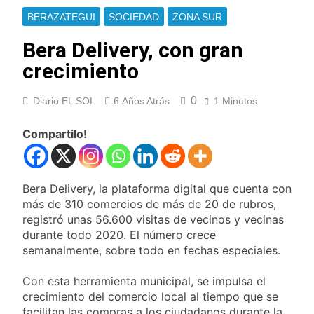
Ley de Propiedad
La Fiscalía rechazó el
BERAZATEGUI
SOCIEDAD
ZONA SUR
Privada: hubo
pedido para
detenidos y
suspender el juicio
Bera Delivery, con gran
1 Día Atrás
enfrentamientos
contra Pity Alvarez
67 barrios full LED en
crecimiento
Florencio Varela
1 Día Atrás
0
Diario EL SOL
6 Años Atrás
1 Minutos
El temporal se
despide del AMBA:
cuándo dejará de
Compartilo!
1 Día Atrás
llover y llega una ola
Kicillof marchó
de frío con mínimas
contra la Ley de
cercanas a 1°C
Propiedad Privada de
1 Día Atrás
Bera Delivery, la plataforma digital que cuenta con
Milei
Renunció el
más de 310 comercios de más de 20 de rubros,
subsecretario de
registró unas 56.600 visitas de vecinos y vecinas
Seguridad de
1 Día Atrás
durante todo 2020. El número crece
Quilmes, Hernán
Candela Arizaga
semanalmente, sobre todo en fechas especiales.
Ocampo, tras la
confirmó que tuvo un
difusión de chats
«brote psicótico» por
1 Día Atrás
privados
Con esta herramienta municipal, se impulsa el
consumo con
La Libertad Avanza
crecimiento del comercio local al tiempo que se
Facundo Moyano
consiguió la mayoría
facilitan las compras a los ciudadanos durante la