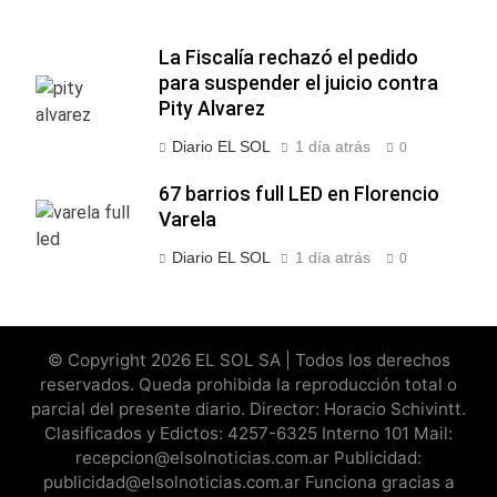
La Fiscalía rechazó el pedido
para suspender el juicio contra
Pity Alvarez
Diario EL SOL
1 día atrás
0
67 barrios full LED en Florencio
Varela
Diario EL SOL
1 día atrás
0
© Copyright 2026 EL SOL SA | Todos los derechos
reservados. Queda prohibida la reproducción total o
parcial del presente diario. Director: Horacio Schivintt.
Clasificados y Edictos: 4257-6325 Interno 101 Mail:
recepcion@elsolnoticias.com.ar Publicidad:
publicidad@elsolnoticias.com.ar Funciona gracias a