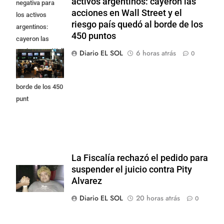
activos argentinos: cayeron las
negativa para
acciones en Wall Street y el
los activos
riesgo país quedó al borde de los
argentinos:
450 puntos
cayeron las
acciones en Wall
Diario EL SOL
6 horas atrás
0
Street y el riesgo
país quedó al
borde de los 450
punt
La Fiscalía rechazó el pedido para
suspender el juicio contra Pity
Alvarez
Diario EL SOL
20 horas atrás
0