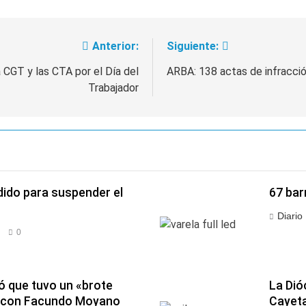
Anterior:
Siguiente:
a CGT y las CTA por el Día del
ARBA: 138 actas de infracció
Trabajador
dido para suspender el
67 bar
Diario
0
ó que tuvo un «brote
La Dió
 con Facundo Moyano
Cayet