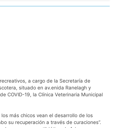
ío con mínimas cercanas a 1°C
usión de chats privados
acundo Moyano
girar el proyecto a comisión
d Privada
ecreativos, a cargo de la Secretaría de
ascotera, situado en av.enida Ranelagh y
de COVID-19, la Clínica Veterinaria Municipal
 los más chicos vean el desarrollo de los
as
abo su recuperación a través de curaciones”.