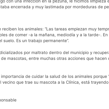
ó con una infección en la pezuña, le hicimos limpieza e
istente virtual para consultar infracciones en segundos
taba encerrada y muy lastimada por mordeduras de per
oria en la obra teatral «Los Abuelos No Mienten»
 reciben los animales: “Las tareas empiezan muy tempra
: cortes, desvíos y operativo de seguridad por la protesta c
es de comer -a la mañana, mediodía y a la tarde-. En 
el suelo. Es un trabajo permanente”.
 y fuertes ráfagas de viento: más de 10 provincias bajo ale
cializados por maltrato dentro del municipio y recuperar
proyecto sobre propiedad privada con foco en los desalojos
e de mascotas, entre muchas otras acciones que hacen
orácico: una especialidad clave para el cuidado de la salud re
la importancia de cuidar la salud de los animales porque
 Quilmes por tormentas severas y fuertes ráfagas de viento
vecino que trae su mascota a la Clínica, está trayendo a
mente al abogado libertario que propuso tirar napalm sobre 
sponsable