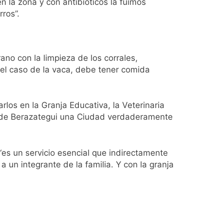
n la zona y con antibióticos la fuimos
ros”.
no con la limpieza de los corrales,
ontra la reforma de la Ley de Tierras
el caso de la vaca, debe tener comida
rta meteorológica
los en la Granja Educativa, la Veterinaria
 de Berazategui una Ciudad verdaderamente
spiratoria en el Sanatorio Urquiza
 “es un servicio esencial que indirectamente
 un integrante de la familia. Y con la granja
el Gran Buenos Aires