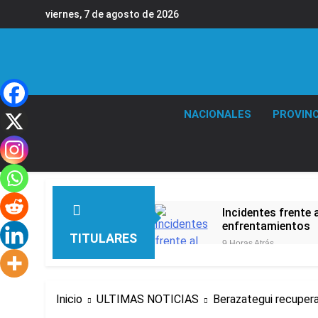
Saltar
viernes, 7 de agosto de 2026
al
contenido
NACIONALES
PROVINC
Incidentes frente 
enfrentamientos
TITULARES
9 Horas Atrás
La Fiscalía rechaz
9 Horas Atrás
67 barrios full LE
Inicio
ULTIMAS NOTICIAS
Berazategui recupera 
10 Horas Atrás