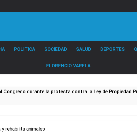
Diario EL SOL
IA
POLÍTICA
SOCIEDAD
SALUD
DEPORTES
Q
FLORENCIO VARELA
al Congreso durante la protesta contra la Ley de Propiedad P
ó el pedido para suspender el juicio contra Pity Alvarez
D en Florencio Varela
y rehabilita animales