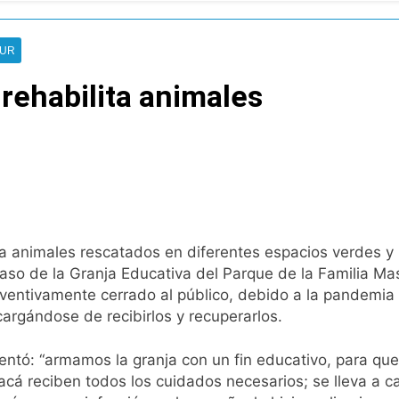
pide del AMBA: cuándo dejará de llover y llega una ola de fr
SUR
ntra la Ley de Propiedad Privada de Milei
rehabilita animales
cretario de Seguridad de Quilmes, Hernán Ocampo, tras la dif
confirmó que tuvo un «brote psicótico» por consumo con F
 consiguió la mayoría y rechazó el pedido del peronismo de 
n al Congreso contra el proyecto oficial de Ley de Propieda
a animales rescatados en diferentes espacios verdes y r
 caso de la Granja Educativa del Parque de la Familia M
lmes celebra la fiesta de San Cayetano
eventivamente cerrado al público, debido a la pandemia 
cargándose de recibirlos y recuperarlos.
 a ser operada por La Central de Vicente López
entó: “armamos la granja con un fin educativo, para que
e Quilmes limpió sumideros y desagües en medio de las lluvi
cá reciben todos los cuidados necesarios; se lleva a c