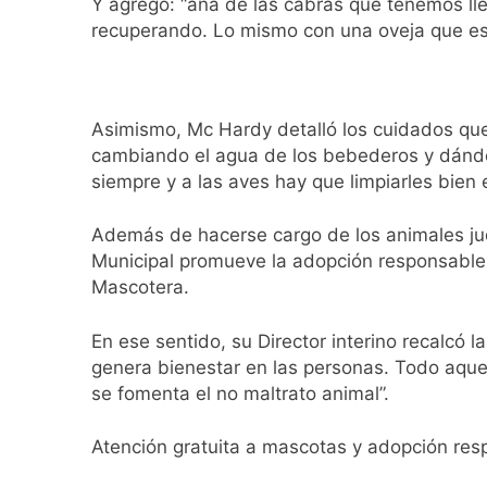
Y agregó: “ana de las cabras que tenemos lleg
Transporte: un as
recuperando. Lo mismo con una oveja que es
15 Horas Atrás
Una gran convocat
16 Horas Atrás
Asimismo, Mc Hardy detalló los cuidados que
Marcha al Congreso
cambiando el agua de los bebederos y dándol
19 Horas Atrás
siempre y a las aves hay que limpiarles bien 
Tormentas severas
20 Horas Atrás
Además de hacerse cargo de los animales judi
Senado debate el 
Municipal promueve la adopción responsabl
21 Horas Atrás
Mascotera.
Día del Cirujano T
22 Horas Atrás
En ese sentido, su Director interino recalcó 
Alerta naranja en
genera bienestar en las personas. Todo aquel 
1 Día Atrás
se fomenta el no maltrato animal”.
Denunciaron penal
1 Día Atrás
Atención gratuita a mascotas y adopción re