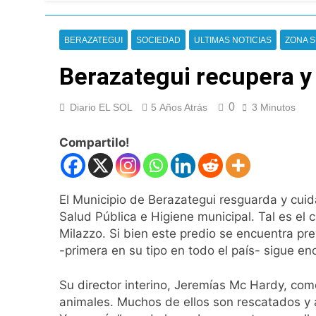
El temporal se des
10 Horas Atrás
BERAZATEGUI
SOCIEDAD
ULTIMAS NOTICIAS
ZONA 
Kicillof marchó co
11 Horas Atrás
Berazategui recupera y 
Renunció el subse
12 Horas Atrás
0
Diario EL SOL
5 Años Atrás
3 Minutos
Candela Arizaga 
12 Horas Atrás
Compartilo!
La Libertad Avanza
12 Horas Atrás
Masiva movilizació
El Municipio de Berazategui resguarda y cuid
13 Horas Atrás
Salud Pública e Higiene municipal. Tal es el
La Diócesis de Qui
Milazzo. Si bien este predio se encuentra pr
13 Horas Atrás
-primera en su tipo en todo el país- sigue en
La Línea 148 pasó
13 Horas Atrás
Su director interino, Jeremías Mc Hardy, com
La Municipalidad d
animales. Muchos de ellos son rescatados y a
14 Horas Atrás