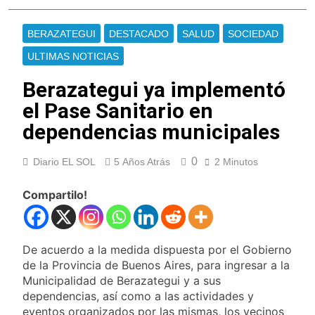
Oeste
Secuestraron 11
vehículos durante un
BERAZATEGUI
DESTACADO
SALUD
SOCIEDAD
operativo de tránsito
11 Horas Atrás
en Ezpeleta
El embajador
ULTIMAS NOTICIAS
argentino en Brasil
llegó para reunirse
Berazategui ya implementó
11 Horas Atrás
con Quirno
Quilmes lo dejó
el Pase Sanitario en
escapar y empató 1 a
dependencias municipales
1 con Almagro
11 Horas Atrás
Las ventas
0
Diario EL SOL
5 Años Atrás
minoristas cayeron
2 Minutos
3,8% en julio
12 Horas Atrás
Compartilo!
Quilmes: siete clubes
de barrio de la Liga
Femenina de fútbol
15 Horas Atrás
recibieron material
Consejo Federal del
De acuerdo a la medida dispuesta por el Gobierno
deportivo
Trabajo: un nuevo
de la Provincia de Buenos Aires, para ingresar a la
reclamo por el
16 Horas Atrás
Municipalidad de Berazategui y a sus
respeto al
Boca oficializó la
dependencias, así como a las actividades y
federalismo
llegada de Enner
eventos organizados por las mismas, los vecinos