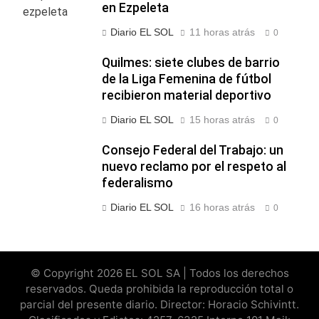
en Ezpeleta
Diario EL SOL
11 horas atrás
0
Quilmes: siete clubes de barrio
de la Liga Femenina de fútbol
recibieron material deportivo
Diario EL SOL
15 horas atrás
0
Consejo Federal del Trabajo: un
nuevo reclamo por el respeto al
federalismo
Diario EL SOL
16 horas atrás
0
© Copyright 2026 EL SOL SA | Todos los derechos
reservados. Queda prohibida la reproducción total o
parcial del presente diario. Director: Horacio Schivintt.