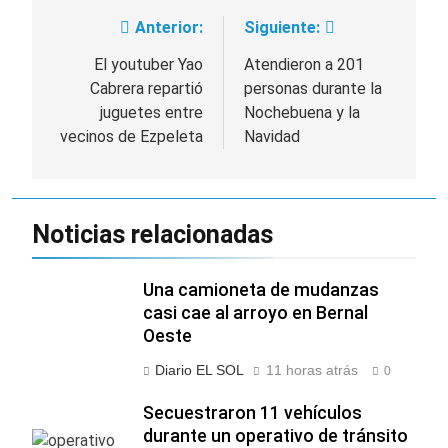
Anterior:
Siguiente:
Navegación
de
El youtuber Yao
Atendieron a 201
Cabrera repartió
personas durante la
entradas
juguetes entre
Nochebuena y la
vecinos de Ezpeleta
Navidad
Noticias relacionadas
Una camioneta de mudanzas
casi cae al arroyo en Bernal
Oeste
Diario EL SOL
11 horas atrás
0
Secuestraron 11 vehículos
durante un operativo de tránsito