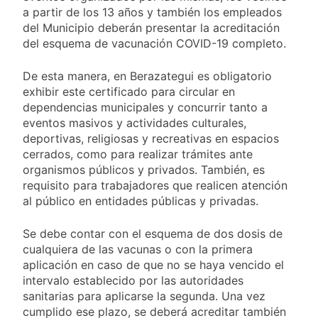
Valencia
17 Horas Atrás
a partir de los 13 años y también los empleados
Carlos Balor y
del Municipio deberán presentar la acreditación
monseñor Tissera en
del esquema de vacunación COVID-19 completo.
la celebración por
18 Horas Atrás
San Cayetano
La bronquiolitis es
De esta manera, en Berazategui es obligatorio
una infección
exhibir este certificado para circular en
respiratoria aguda en
19 Horas Atrás
dependencias municipales y concurrir tanto a
los bebés
El último adiós al
eventos masivos y actividades culturales,
papá de Leo Messi
deportivas, religiosas y recreativas en espacios
20 Horas Atrás
cerrados, como para realizar trámites ante
Quilmes recibe a
organismos públicos y privados. También, es
Almagro con la mira
requisito para trabajadores que realicen atención
puesta en el Reducido
21 Horas Atrás
al público en entidades públicas y privadas.
La crisis económica
también llega a los
Se debe contar con el esquema de dos dosis de
templos: casi la
1 Día Atrás
mitad de quienes
cualquiera de las vacunas o con la primera
Economía en dos
buscan ayuda pide
aplicación en caso de que no se haya vencido el
velocidades
alimentos, dinero o
intervalo establecido por las autoridades
2 Días Atrás
trabajo
sanitarias para aplicarse la segunda. Una vez
Lionel Messi llegará a
cumplido ese plazo, se deberá acreditar también
Rosario para