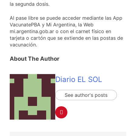
la segunda dosis.
despedir a su padre
2 Días Atrás
Jorge Messi
Murió Jorge Messi,
Al pase libre se puede acceder mediante las App
padre de Lionel
VacunatePBA y Mi Argentina, la Web
Messi, a los 68 años
2 Días Atrás
mi.argentina.gob.ar o con el carnet físico en
Thiago Medina fue
tarjeta o cartón que se extiende en las postas de
imputado
vacunación.
formalmente por
2 Días Atrás
abuso sexual
La CGT y las dos
About The Author
CTA profundizan su
plan de lucha con
2 Días Atrás
nuevas marchas
contra el Gobierno
Diario EL SOL
See author's posts