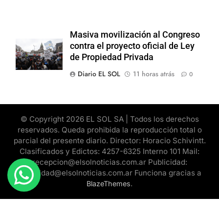
Masiva movilización al Congreso
contra el proyecto oficial de Ley
de Propiedad Privada
Diario EL SOL
11 horas atrás
0
© Copyright 2026 EL SOL SA | Todos los derechos
reservados. Queda prohibida la reproducción total o
parcial del presente diario. Director: Horacio Schivintt.
Clasificados y Edictos: 4257-6325 Interno 101 Mail:
recepcion@elsolnoticias.com.ar Publicidad:
publicidad@elsolnoticias.com.ar Funciona gracias a
.
BlazeThemes