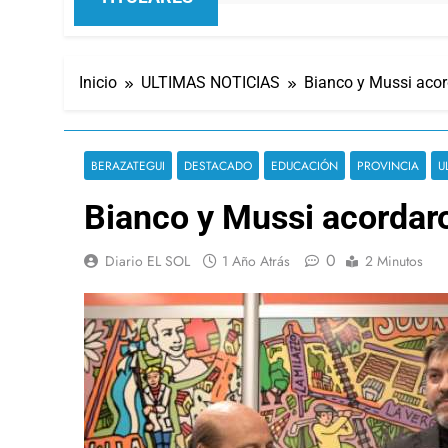
Inicio
ULTIMAS NOTICIAS
Bianco y Mussi acor
BERAZATEGUI
DESTACADO
EDUCACIÓN
PROVINCIA
U
Bianco y Mussi acordar
0
Diario EL SOL
1 Año Atrás
2 Minutos