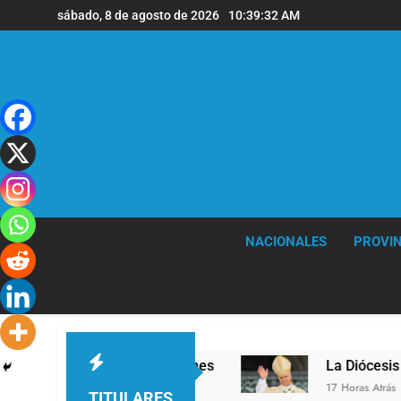
Saltar
sábado, 8 de agosto de 2026
10:39:33 AM
al
contenido
NACIONALES
PROVIN
n la sede de Quilmes
La Diócesis de Quilmes ce
17 Horas Atrás
TITULARES