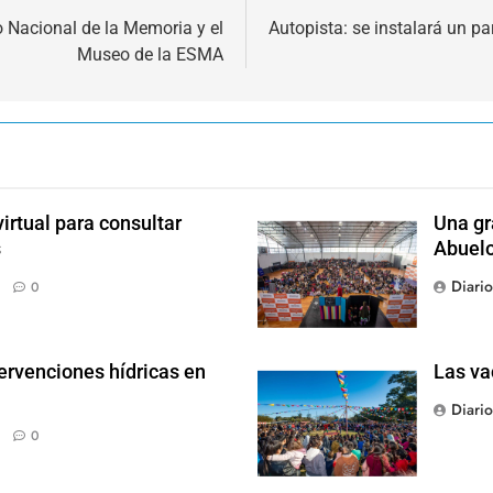
o Nacional de la Memoria y el
Autopista: se instalará un p
Museo de la ESMA
irtual para consultar
Una gr
s
Abuel
Diari
0
ervenciones hídricas en
Las va
Diari
0