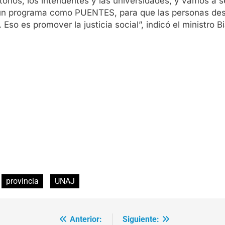
torios, los intendentes y las universidades, y vamos a
de un programa como PUENTES, para que las personas de
so es promover la justicia social”, indicó el ministro Bi
provincia
UNAJ
Anterior:
Siguiente: