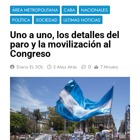
ÁREA METROPOLITANA
CABA
NACIONALES
POLÍTICA
SOCIEDAD
ULTIMAS NOTICIAS
Uno a uno, los detalles del
paro y la movilización al
Congreso
0
Diario EL SOL
3 Años Atrás
7 Minutos