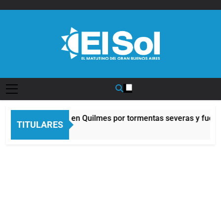
Saltar
al
contenido
Diario EL SOL
Alerta naranja en Quilmes por tormentas severas y fuertes 
TITULARES
5 Horas Atrás