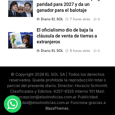
paridad para 2027 y da un
ganador para el balotaje
Diario EL SOL
7 horas atrás
0
El oficialismo dio de baja la
cláusula de venta de tierras a
extranjeros
Diario EL SOL
8 horas atrás
0
© Copyright 2026 EL SOL SA | Todos los derechos
reservados. Queda prohibida la reproducción total o
parcial del presente diario. Director: Horacio Schivintt.
Clasificados y Edictos: 4257-6325 Interno 101 Mail:
recepcion@elsolnoticias.com.ar Publicidad:
publicidad@elsolnoticias.com.ar Funciona gracias a
.
BlazeThemes