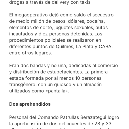
propiedad privada
drogas a través de delivery con taxis.
22 Horas Atrás
con foco en los
Día del Cirujano
desalojos
El megaoperativo dejó como saldo el secuestro
Torácico: una
especialidad clave
de medio millón de pesos, dólares, cocaína,
22 Horas Atrás
para el cuidado de la
elementos de corte, juguetes sexuales, autos
Alerta naranja en
salud respiratoria en
incautados y diez personas detenidas. Los
Quilmes por
el Sanatorio Urquiza
tormentas severas y
procedimientos policiales se realizaron en
1 Día Atrás
fuertes ráfagas de
diferentes puntos de Quilmes, La Plata y CABA,
Denunciaron
viento
entre otros lugares.
penalmente al
abogado libertario
1 Día Atrás
que propuso tirar
Eran dos bandas y no una, dedicadas al comercio
napalm sobre el Gran
y distribución de estupefacientes. La primera
Buenos Aires
estaba formada por al menos 10 personas
transgénero, con un quiosco y un almacén
utilizados como «pantalla».
Dos aprehendidos
Personal del Comando Patrullas Berazategui logró
la aprehensión de dos delincuentes de 28 y 33