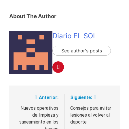
About The Author
Diario EL SOL
See author's posts
Anterior:
Siguiente:
Navegación
de
Nuevos operativos
Consejos para evitar
de limpieza y
lesiones al volver al
entradas
saneamiento en los
deporte
barrios