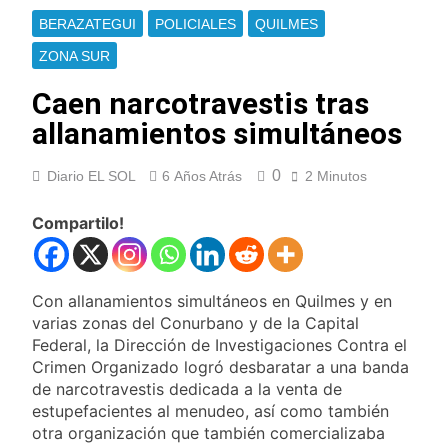
Cayetano
La Línea 148 pasó a
BERAZATEGUI
POLICIALES
QUILMES
ser operada por La
Central de Vicente
ZONA SUR
14 Horas Atrás
López
La Municipalidad de
Caen narcotravestis tras
Quilmes limpió
sumideros y
allanamientos simultáneos
14 Horas Atrás
desagües en medio
Transporte: un
de las lluvias
asistente virtual para
0
Diario EL SOL
6 Años Atrás
2 Minutos
consultar
16 Horas Atrás
infracciones en
Una gran
Compartilo!
segundos
convocatoria en la
obra teatral «Los
16 Horas Atrás
Abuelos No Mienten»
Marcha al Congreso:
Con allanamientos simultáneos en Quilmes y en
cortes, desvíos y
operativo de
varias zonas del Conurbano y de la Capital
20 Horas Atrás
seguridad por la
Federal, la Dirección de Investigaciones Contra el
Tormentas severas y
protesta contra la
Crimen Organizado logró desbaratar a una banda
fuertes ráfagas de
reforma de la Ley de
viento: más de 10
de narcotravestis dedicada a la venta de
21 Horas Atrás
Tierras
provincias bajo alerta
estupefacientes al menudeo, así como también
Senado debate el
meteorológica
otra organización que también comercializaba
proyecto sobre