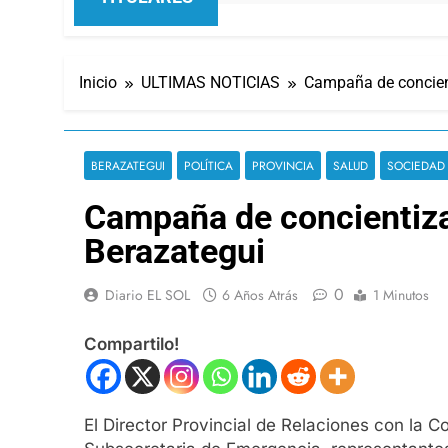
Inicio
ULTIMAS NOTICIAS
Campaña de concient
BERAZATEGUI
POLÍTICA
PROVINCIA
SALUD
SOCIEDAD
Campaña de concientiza
Berazategui
0
Diario EL SOL
6 Años Atrás
1 Minutos
Compartilo!
El Director Provincial de Relaciones con la 