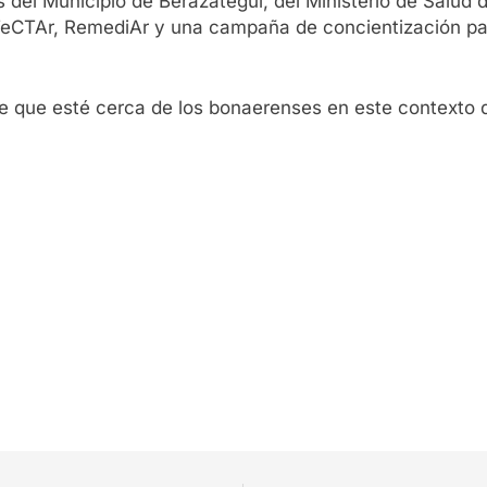
del Municipio de Berazategui, del Ministerio de Salud d
TeCTAr, RemediAr y una campaña de concientización par
 que esté cerca de los bonaerenses en este contexto d