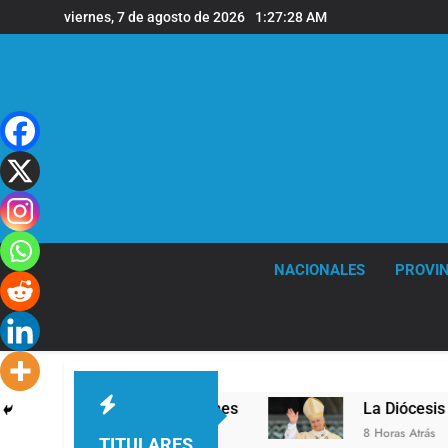
Saltar
viernes, 7 de agosto de 2026
1:27:29 AM
al
contenido
NACIONALES
PROVIN
nivel en la sede de Quilmes
La Diócesis de Qu
8 Horas Atrás
TITULARES