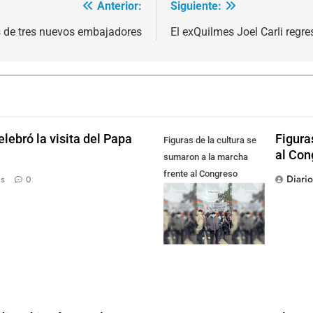
Anterior:
Siguiente:
s de tres nuevos embajadores
El exQuilmes Joel Carli regre
lebró la visita del Papa
Figura
Figuras de la cultura se
al Con
sumaron a la marcha
frente al Congreso
Diari
ás
0
contra la Ley de
Propiedad Privada