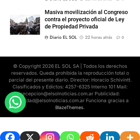
Masiva movilización al Congreso
contra el proyecto oficial de Ley
de Propiedad Privada
Diario EL SOL
22 horas atrás
0
© Copyright 2026 EL SOL SA | Todos los derechos
reservados. Queda prohibida la reproducción total o
parcial del presente diario. Director: Horacio Schivintt.
Clasificados y Edictos: 4257-6325 Interno 101 Mail:
recepcion@elsolnoticias.com.ar Publicidad:
publicidad@elsolnoticias.com.ar Funciona gracias a
.
BlazeThemes