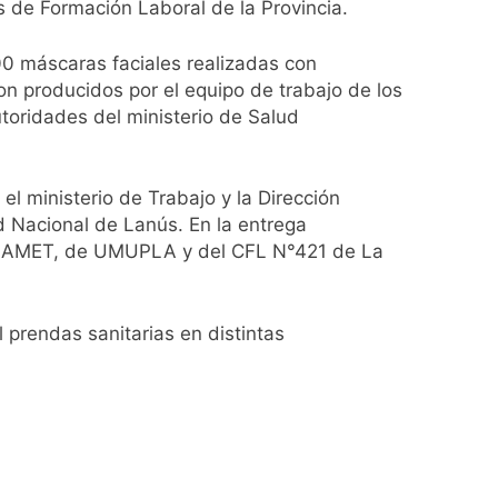
ío con mínimas cercanas a 1°C
s de Formación Laboral de la Provincia.
00 máscaras faciales realizadas con
n producidos por el equipo de trabajo de los
usión de chats privados
toridades del ministerio de Salud
acundo Moyano
el ministerio de Trabajo y la Dirección
girar el proyecto a comisión
d Nacional de Lanús. En la entrega
de AMET, de UMUPLA y del CFL N°421 de La
d Privada
 prendas sanitarias en distintas
as