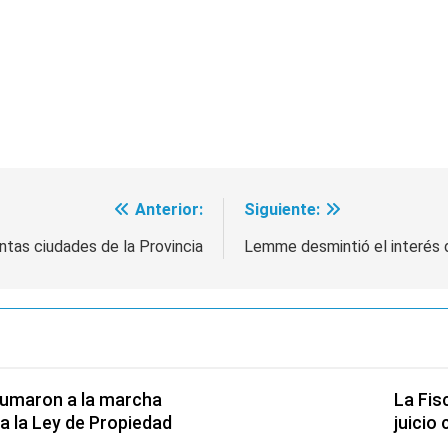
istente virtual para consultar infracciones en segundos
oria en la obra teatral «Los Abuelos No Mienten»
Anterior:
Siguiente:
intas ciudades de la Provincia
Lemme desmintió el interés 
 sumaron a la marcha
La Fis
a la Ley de Propiedad
juicio 