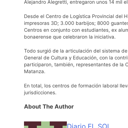
El temporal se des
Alejandro Alegretti, entregaron unos 14 mil 
17 Horas Atrás
Kicillof marchó co
Desde el Centro de Logística Provincial del 
18 Horas Atrás
impresoras 3D; 3.000 barbijos; 8000 guantes
Renunció el subse
Centros en conjunto con estudiantes, ex alu
19 Horas Atrás
bonaerense que celebraron la iniciativa.
Candela Arizaga 
19 Horas Atrás
Todo surgió de la articulación del sistema de
La Libertad Avanza
General de Cultura y Educación, con la contr
participaron, también, representantes de l
19 Horas Atrás
Matanza.
Masiva movilizació
20 Horas Atrás
En total, los centros de formación laboral ll
La Diócesis de Qui
jurisdicciones.
20 Horas Atrás
La Línea 148 pasó
About The Author
20 Horas Atrás
La Municipalidad d
21 Horas Atrás
Diario EL SOL