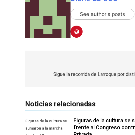
Transporte: un as
22 Horas Atrás
See author's posts
Una gran convocat
23 Horas Atrás
Navegación
de
Sigue la recorrida de Larroque por dist
entradas
Noticias relacionadas
Figuras de la cultura se
Figuras de la cultura se
frente al Congreso contr
sumaron a la marcha
Privada