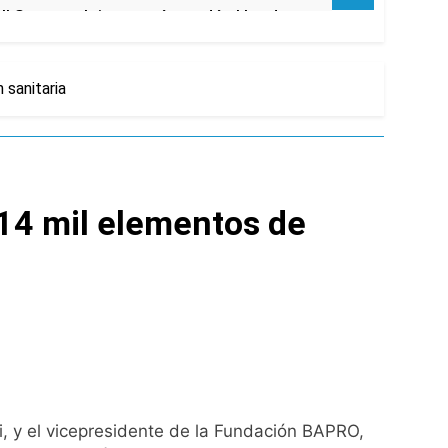
 Street y el riesgo país quedó al borde
nsables como «delincuentes anarquistas»
 sanitaria
turas más bajas de la semana
 14 mil elementos de
ro capítulo
rivada: hubo detenidos y
, y el vicepresidente de la Fundación BAPRO,