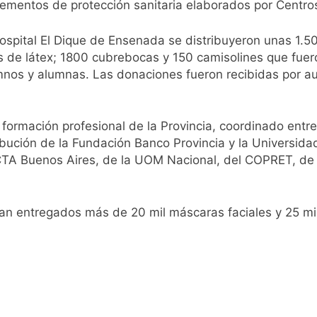
pide del AMBA: cuándo dejará de llover y llega una ola de fr
elementos de protección sanitaria elaborados por Centro
ntra la Ley de Propiedad Privada de Milei
Hospital El Dique de Ensenada se distribuyeron unas 1.5
 de látex; 1800 cubrebocas y 150 camisolines que fuero
cretario de Seguridad de Quilmes, Hernán Ocampo, tras la dif
mnos y alumnas. Las donaciones fueron recibidas por au
confirmó que tuvo un «brote psicótico» por consumo con F
 formación profesional de la Provincia, coordinado entre 
 consiguió la mayoría y rechazó el pedido del peronismo de 
ibución de la Fundación Banco Provincia y la Universida
a CTA Buenos Aires, de la UOM Nacional, del COPRET, 
n al Congreso contra el proyecto oficial de Ley de Propieda
evan entregados más de 20 mil máscaras faciales y 25 mil
lmes celebra la fiesta de San Cayetano
 a ser operada por La Central de Vicente López
e Quilmes limpió sumideros y desagües en medio de las lluvi