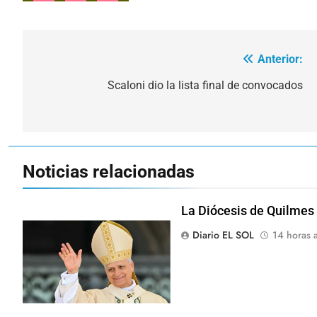
Anterior:
Navegación
de
Scaloni dio la lista final de convocados
entradas
Noticias relacionadas
La Diócesis de Quilmes c
Diario EL SOL
14 horas a