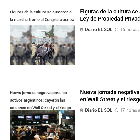
Figuras de la cultura se
Figuras de la cultura se sumaron a
Ley de Propiedad Priva
la marcha frente al Congreso contra
la Ley de Propiedad Privada
Diario EL SOL
16 horas a
Nueva jornada negativa 
Nueva jornada negativa para los
en Wall Street y el ries
activos argentinos: cayeron las
acciones en Wall Street y el riesgo
Diario EL SOL
17 horas a
país quedó al borde de los 450 punt