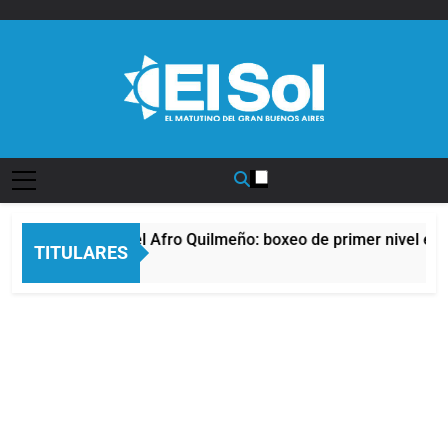
Saltar
al
contenido
Diario EL SOL
La noche del Afro Quilmeño: boxeo de primer nivel en la
TITULARES
12 Horas Atrás