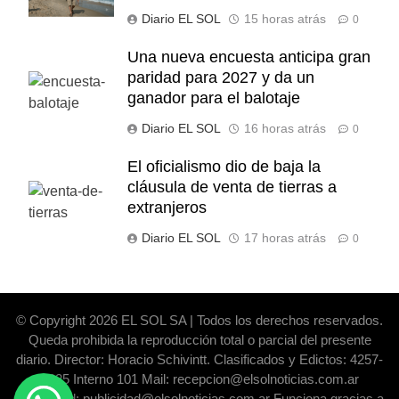
Diario EL SOL
15 horas atrás
0
Una nueva encuesta anticipa gran
paridad para 2027 y da un
ganador para el balotaje
Diario EL SOL
16 horas atrás
0
El oficialismo dio de baja la
cláusula de venta de tierras a
extranjeros
Diario EL SOL
17 horas atrás
0
© Copyright 2026 EL SOL SA | Todos los derechos reservados.
Queda prohibida la reproducción total o parcial del presente
diario. Director: Horacio Schivintt. Clasificados y Edictos: 4257-
6325 Interno 101 Mail: recepcion@elsolnoticias.com.ar
Publicidad: publicidad@elsolnoticias.com.ar Funciona gracias a