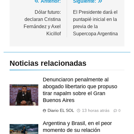
Navegación
Anterior:
Siguiente:
de
Dólar futuro:
El Presidente dará el
declaran Cristina
puntapié inicial en la
entradas
Fernández y Axel
previa de la
Kicillof
Supercopa Argentina
Noticias relacionadas
Denunciaron penalmente al
abogado libertario que propuso
tirar napalm sobre el Gran
Buenos Aires
Diario EL SOL
13 horas atrás
0
Argentina y Brasil, en el peor
momento de su relación