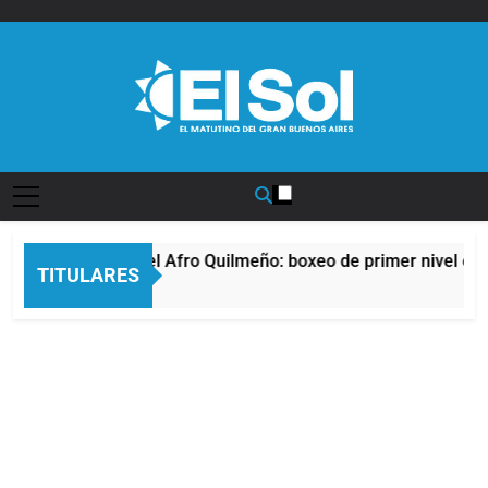
Saltar
al
contenido
Diario EL SOL
La noche del Afro Quilmeño: boxeo de primer nivel en l
TITULARES
8 Horas Atrás