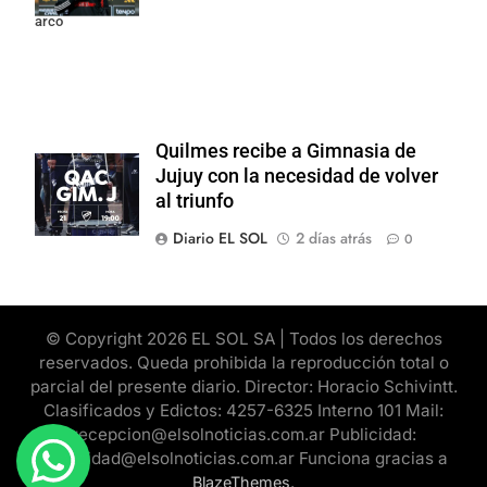
arco
Quilmes recibe a Gimnasia de
Jujuy con la necesidad de volver
al triunfo
Diario EL SOL
2 días atrás
0
© Copyright 2026 EL SOL SA | Todos los derechos
reservados. Queda prohibida la reproducción total o
parcial del presente diario. Director: Horacio Schivintt.
Clasificados y Edictos: 4257-6325 Interno 101 Mail:
recepcion@elsolnoticias.com.ar Publicidad:
publicidad@elsolnoticias.com.ar Funciona gracias a
.
BlazeThemes