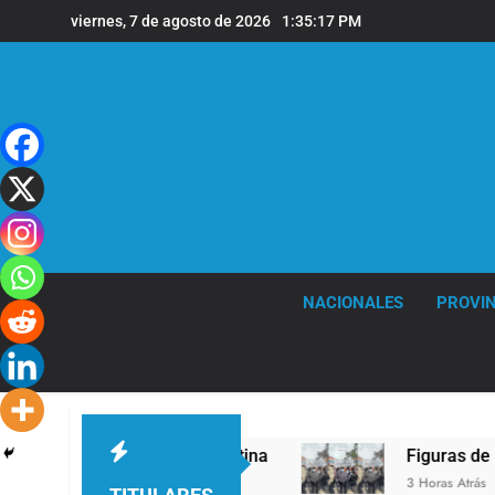
Saltar
viernes, 7 de agosto de 2026
1:35:18 PM
al
contenido
NACIONALES
PROVIN
Papa León XIV a la Argentina
Figuras de la cul
3 Horas Atrás