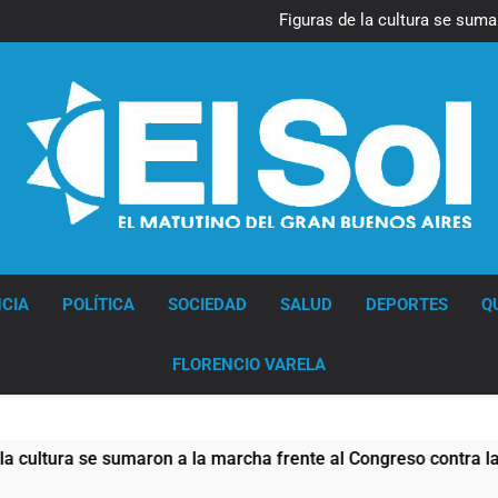
La Diócesis de Quilmes celebr
Figuras de la cultura se suma
Nueva jornada negativa para 
en Wall Street y el
Jorge Macri condenó los d
res
La Diócesis de Quilmes celebr
Figuras de la cultura se suma
Nueva jornada negativa para 
en Wall Street y el
Jorge Macri condenó los d
res
Diario EL SOL
CIA
POLÍTICA
SOCIEDAD
SALUD
DEPORTES
Q
FLORENCIO VARELA
tura se sumaron a la marcha frente al Congreso contra la Ley 