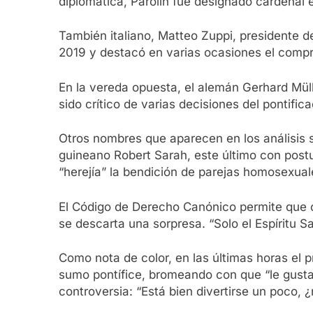
diplomática, Parolin fue designado cardenal e
También italiano, Matteo Zuppi, presidente d
2019 y destacó en varias ocasiones el comprom
En la vereda opuesta, el alemán Gerhard Mül
sido crítico de varias decisiones del pontif
Otros nombres que aparecen en los análisis son
guineano Robert Sarah, este último con postu
“herejía” la bendición de parejas homosexua
El Código de Derecho Canónico permite que c
se descarta una sorpresa. “Solo el Espíritu S
Como nota de color, en las últimas horas el 
sumo pontífice, bromeando con que “le gustar
controversia: “Está bien divertirse un poco, ¿