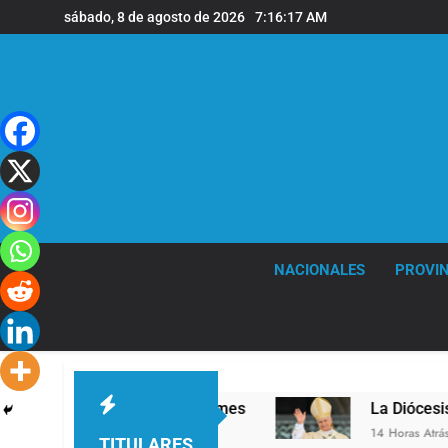
Saltar
sábado, 8 de agosto de 2026
7:16:18 AM
al
contenido
NACIONALES
PROVIN
l en la sede de Quilmes
La Diócesis de Quilme
14 Horas Atrás
TITULARES