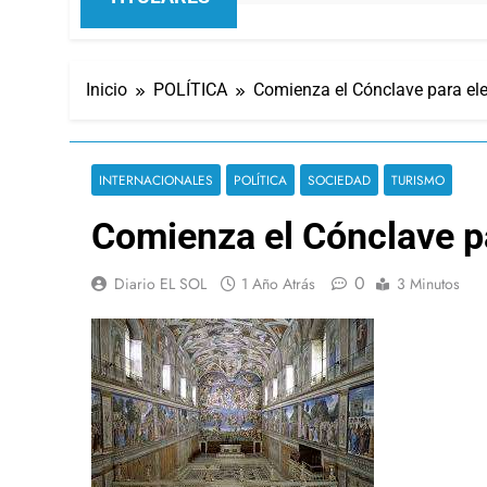
Inicio
POLÍTICA
Comienza el Cónclave para ele
INTERNACIONALES
POLÍTICA
SOCIEDAD
TURISMO
Comienza el Cónclave pa
0
Diario EL SOL
1 Año Atrás
3 Minutos