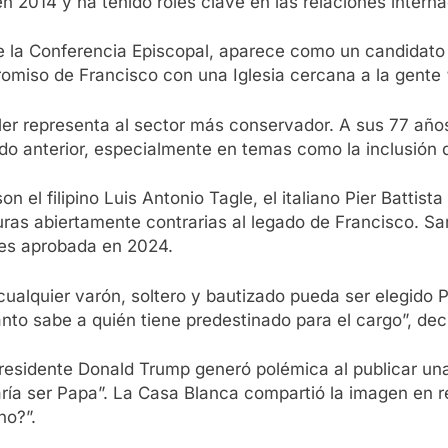
n 2014 y ha tenido roles clave en las relaciones interna
e la Conferencia Episcopal, aparece como un candidato 
iso de Francisco con una Iglesia cercana a la gente “si
ler representa al sector más conservador. A sus 77 año
icado anterior, especialmente en temas como la inclusió
 el filipino Luis Antonio Tagle, el italiano Pier Battis
ras abiertamente contrarias al legado de Francisco. Sar
les aprobada en 2024.
ualquier varón, soltero y bautizado pueda ser elegido 
anto sabe a quién tiene predestinado para el cargo”, dec
presidente Donald Trump generó polémica al publicar un
ía ser Papa”. La Casa Blanca compartió la imagen en re
no?”.