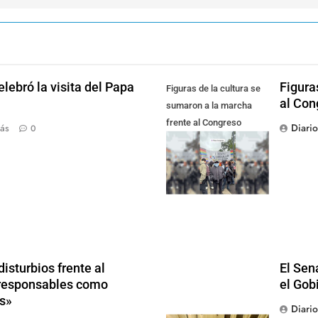
lebró la visita del Papa
Figura
Figuras de la cultura se
al Con
sumaron a la marcha
frente al Congreso
Diari
ás
0
contra la Ley de
Propiedad Privada
isturbios frente al
El Sen
s responsables como
el Gob
s»
Diari