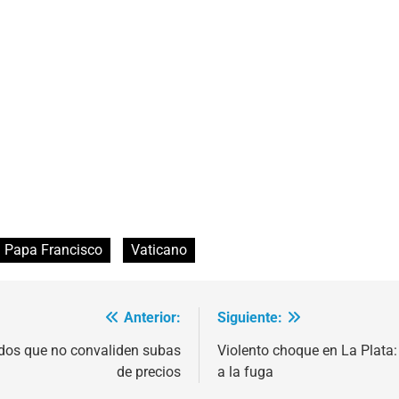
Papa Francisco
Vaticano
Anterior:
Siguiente:
ados que no convaliden subas
Violento choque en La Plata: 
de precios
a la fuga