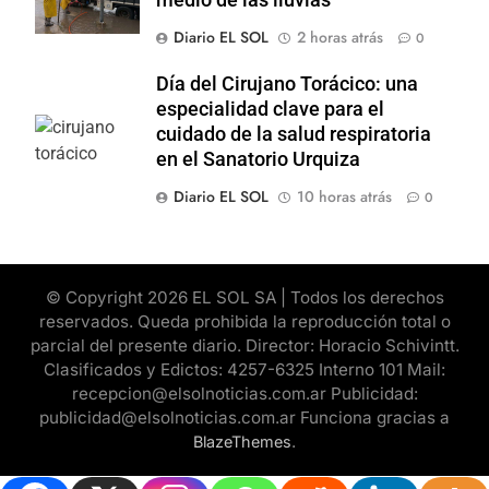
medio de las lluvias
Diario EL SOL
2 horas atrás
0
Día del Cirujano Torácico: una
especialidad clave para el
cuidado de la salud respiratoria
en el Sanatorio Urquiza
Diario EL SOL
10 horas atrás
0
© Copyright 2026 EL SOL SA | Todos los derechos
reservados. Queda prohibida la reproducción total o
parcial del presente diario. Director: Horacio Schivintt.
Clasificados y Edictos: 4257-6325 Interno 101 Mail:
recepcion@elsolnoticias.com.ar Publicidad:
publicidad@elsolnoticias.com.ar Funciona gracias a
.
BlazeThemes