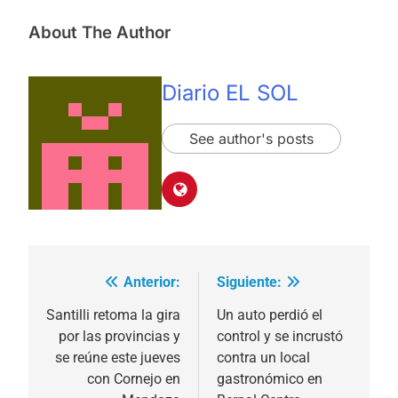
About The Author
Diario EL SOL
See author's posts
Anterior:
Siguiente:
Navegación
de
Santilli retoma la gira
Un auto perdió el
por las provincias y
control y se incrustó
entradas
se reúne este jueves
contra un local
con Cornejo en
gastronómico en