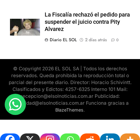
La Fiscalía rechazó el pedido para
suspender el juicio contra Pity
Alvarez
Diario EL SOL
2 días atrás
0
© Copyright 2026 EL SOL SA | Todos los derechos
reservados. Queda prohibida la reproducción total o
parcial del presente diario. Director: Horacio Schivintt.
Clasificados y Edictos: 4257-6325 Interno 101 Mail:
recepcion@elsolnoticias.com.ar Publicidad:
publicidad@elsolnoticias.com.ar Funciona gracias a
.
BlazeThemes